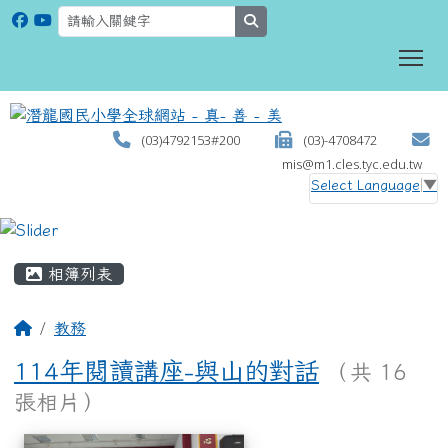
search
To
(03)4792153#200
(03)-4708472
mis@m1.cles.tyc.edu.tw
Select Language
▼
:::
相簿列表
教務
114年閱讀講座-與山的對話
（共 16
張相片）
相簿列表
114年閱讀講座-與山的對話