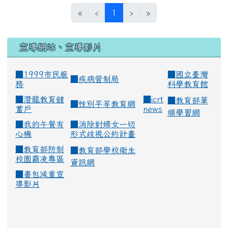
(current)
«
‹
1
›
»
宣導網站、宣導影片
■1999市民服
■
國立臺灣
■
疾病管制局
務
科學教育館
■
潛龍教育儲
■
icrt
■
教育部筆
■
性別平等教育網
蓄戶
news
順學習網
■
我的午餐有
■
消除對婦女一切
心機
形式歧視公約計畫
■
教育部防制
■
教育部學校衛生
校園霸凌專區
資訊網
■
書包減重宣
導影片