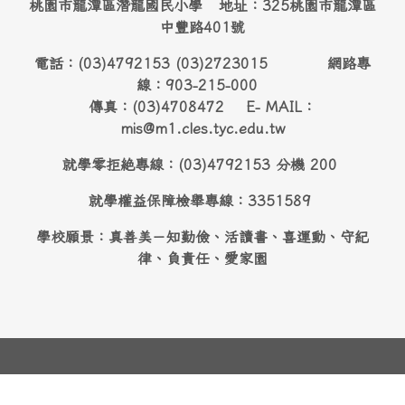
桃園市龍潭區潛龍國民小學 地址：325桃園市龍潭區
中豐路401號
電話：(03)4792153 (03)2723015 網路專
線：903-215-000
傳真：(03)4708472 E- MAIL：
mis@m1.cles.tyc.edu.tw
就學零拒絶專線：(03)4792153 分機 200
就學權益保障檢舉專線：3351589
學校願景：真善美－知勤儉、活讀書、喜運動、守紀
律、負責任、愛家園