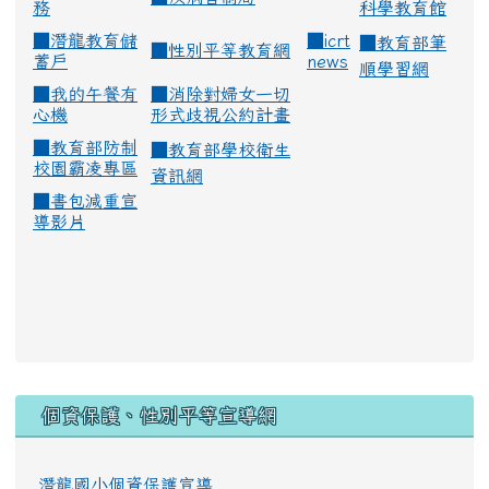
務
科學教育館
■
潛龍教育儲
■
icrt
■
教育部筆
■
性別平等教育網
蓄戶
news
順學習網
■
我的午餐有
■
消除對婦女一切
心機
形式歧視公約計畫
■
教育部防制
■
教育部學校衛生
校園霸凌專區
資訊網
■
書包減重宣
導影片
:::
個資保護、性別平等宣導網
潛龍國小個資保護宣導