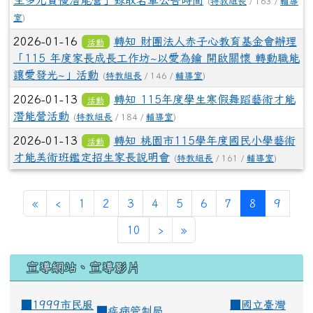
生多元資優潛能營」錄取名單公告時間
(
特教組長
/ 163 /
輔導
室
)
2026-01-16
轉知 財團法人赤子心教育基金會辦理
活動
「115 年度家長成長工作坊~以愛為鑰 開啟關懷 轉動職能
讓愛發光~」活動
(
特教組長
/ 146 /
輔導室
)
2026-01-13
轉知 115年度學生寒假舞蹈藝術才能
活動
潛能營活動
(
特教組長
/ 184 /
輔導室
)
2026-01-13
轉知 桃園市115學年度國民小學藝術
活動
才能美術班鑑定招生家長說明會
(
特教組長
/ 161 /
輔導室
)
(current)
«
‹
1
2
3
4
5
6
7
8
9
10
›
»
宣導網站、宣導影片
■1999市民服
■
國立臺灣
■
疾病管制局