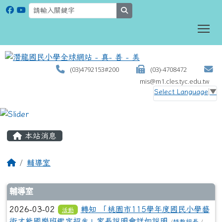
search
To
(03)4792153#200
(03)-4708472
mis@m1.cles.tyc.edu.tw
Select Language
▼
:::
本站消息
輔導室
文章列表
輔導室
2026-03-02
轉知 「桃園市115學年度國民小學藝
活動
術才能國樂班鑑定招生」家長說明會詳如說明
(
特教組長
/