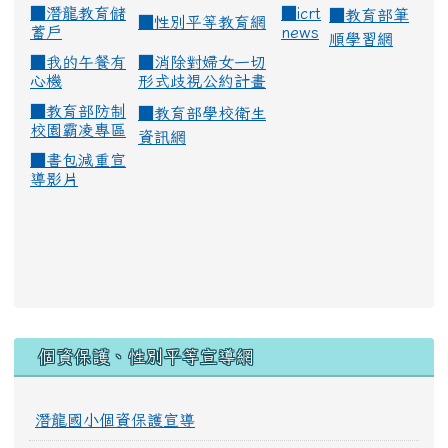
■
潛龍教育儲
■
icrt
■
教育部筆
■
性別平等教育網
蓄戶
news
順學習網
■
我的午餐有
■
消除對婦女一切
心機
形式歧視公約計畫
■
教育部防制
■
教育部學校衛生
校園霸凌專區
資訊網
■
書包減重宣
導影片
:::
個資保護、性別平等宣導網
潛龍國小個資保護宣導