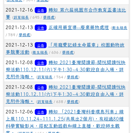
2021-12-16
轉知 第六屆桃園市合作教育盃書法比
公告
賽
(
訓育組長
/ 695 /
學務處
)
2021-12-13
正確用藥宣導--廢棄藥物處理
公告
(
衛生組長
/ 789 /
學務處
)
2021-12-13
「用寵愛記錄生命篇章」校園動物故
公告
事競賽活動
(
衛生組長
/ 636 /
學務處
)
2021-12-08
轉知 2021臺灣閱讀節-閱悅閱讀悅快
公告
樂活動110.12.11(六)下午1:30~4:30歡迎自由入場，詳
見附件海報。
(
訓育組長
/ 764 /
學務處
)
2021-12-08
轉知 2021臺灣閱讀節-閱悅閱讀悅快
公告
樂活動110.12.11(六)下午1:30~4:30歡迎自由入場，詳
見附件海報。
(
訓育組長
/ 638 /
學務處
)
2021-12-06
轉知 「2021臺灣科普環島列車」線
公告
上展110.11.24~111.1.25(共展出2個月)，有超過80種
科學實驗影片，搭配互動遊戲和線上直播，歡迎師生觀