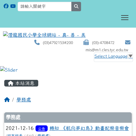
search
To
(03)4792153#200
(03)-4708472
mis@m1.cles.tyc.edu.tw
Select Language
▼
:::
本站消息
學務處
文章列表
學務處
2021-12-16
轉知 《航向夢幻島》動畫配樂音樂會
公告
(
訓育組長
/ 569 /
學務處
)