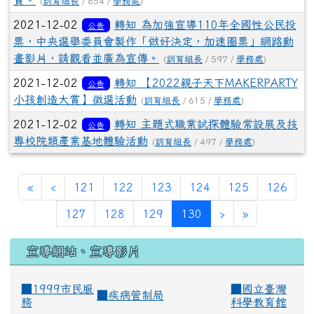
賞。
(
訓育組長
/ 654 /
學務處
)
2021-12-02
轉知 為加強宣導110年全國性公民投
公告
票，中央選舉委員會製作「做好決定，加速圈票」網路動
畫影片，請觀看並廣為宣傳。
(
訓育組長
/ 597 /
學務處
)
2021-12-02
轉知 【2022親子天下MAKERPARTY
公告
小孩創造大賞】徵選活動
(
訓育組長
/ 615 /
學務處
)
2021-12-02
轉知 主題式職業試探體驗常設展及技
公告
專校院類產業基地體驗活動
(
訓育組長
/ 497 /
學務處
)
«
‹
121
122
123
124
125
126
(current)
127
128
129
130
›
»
宣導網站、宣導影片
■1999市民服
■
國立臺灣
■
疾病管制局
務
科學教育館