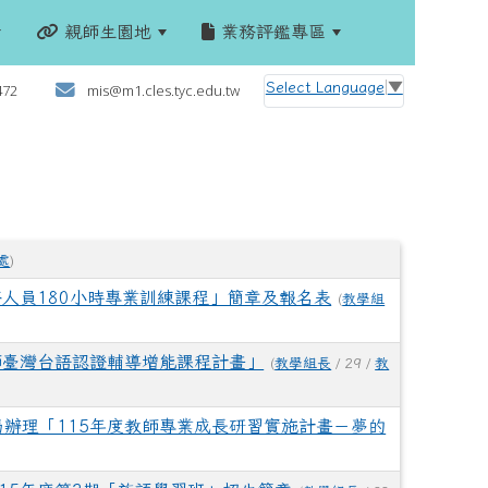
親師生園地
業務評鑑專區
:::
Select Language
▼
472
mis@m1.cles.tyc.edu.tw
處
)
務人員180小時專業訓練課程」簡章及報名表
(
教學組
師臺灣台語認證輔導增能課程計畫」
(
教學組長
/ 29 /
教
辦理「115年度教師專業成長研習實施計畫－夢的