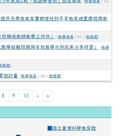
15年度第2期「族語學習班」招生簡章
(
教學組長
/ 23
部國民及學前教育署辦理性別平等教育建置課程與教
自然領域教師教學工作坊」
(
教學組長
/ 31 /
教務處
)
生數學疑難問題與有效教學示例成果分享研習」
(
教學
教務處
)
」實施計畫
(
教學組長
/ 42 /
教務處
)
8
9
10
›
»
■
國立臺灣科學教育館