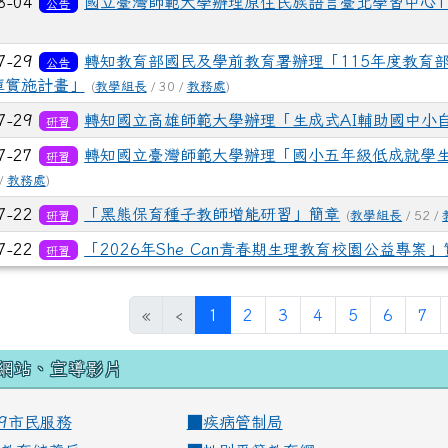
8-04
國立臺灣師範大學辦理原住民族語言臺北學習中心1
公告
7-29
轉知教育部國民及學前教育署辦理「115年度教育
公告
庫實施計畫」
(
教學組長
/ 30 /
教務處
)
7-29
轉知國立高雄師範大學辦理「生成式AI輔助國中小
研習
7-27
轉知國立臺灣師範大學辦理「國小五年級低成就學
研習
/
教務處
)
7-22
「黑熊保育種子教師增能研習」簡章
研習
(
教學組長
/ 52 /
7-22
「2026年She Can青春期生理教育校園公益專案
研習
(current)
«
‹
1
2
3
4
5
6
7
網站、宣導影片
99市民服務
■
疾病管制局