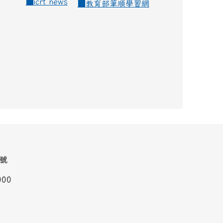
■
icrt news
■
教育部筆順學習網
1號
000