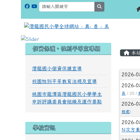
search
:::
:::
個資保護、性別平等宣導網
本
潛龍國小個資保護宣導
文章
2026-0
校園性別平等教育法規及宣導
2026-0
長
/ 20 /
桃園市龍潭區潛龍國民小學學生
申訴評議委員會組織及運作要點
2026-0
務處
)
2026-0
學校資訊
N次方