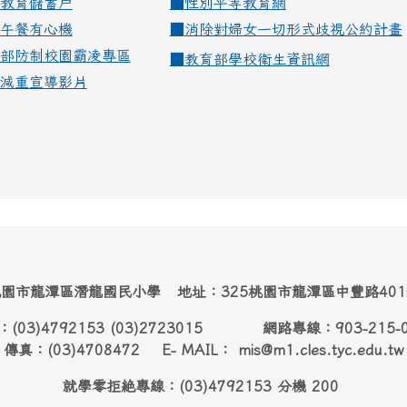
教育儲蓄戶
■
性別平等教育網
午餐有心機
■
消除對婦女一切形式歧視公約計畫
部防制校園霸凌專區
■
教育部學校衛生資訊網
減重宣導影片
園市龍潭區潛龍國民小學 地址：325桃園市龍潭區中豐路40
：(03)4792153 (03)2723015 網路專線：903-215-
傳真：(03)4708472 E- MAIL： mis@m1.cles.tyc.edu.tw
就學零拒絶專線：(03)4792153 分機 200