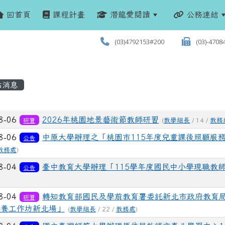
回首頁
課程計畫
潛龍愛閱讀
公務連結
(03)4792153#200
(03)-4708
站消息
列表
8-06
2026年桃園地景藝術節教師研習
研習
(
教學組長
/ 14 /
教務
8-06
中原大學辦理之「桃園市115年度兒童課後照顧服
公告
教務處
)
8-04
臺中教育大學辦理「115學年度國民中小學現職教
公告
8-04
轉知教育部國民及學前教育署委託新北市政府教育局
研習
素養工作坊新北場」
(
教學組長
/ 22 /
教務處
)