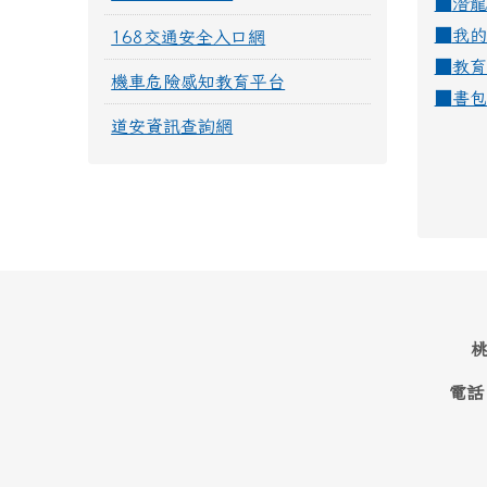
■
潛龍
■
我的
168交通安全入口網
■
教育
機車危險感知教育平台
■
書包
道安資訊查詢網
桃
電話