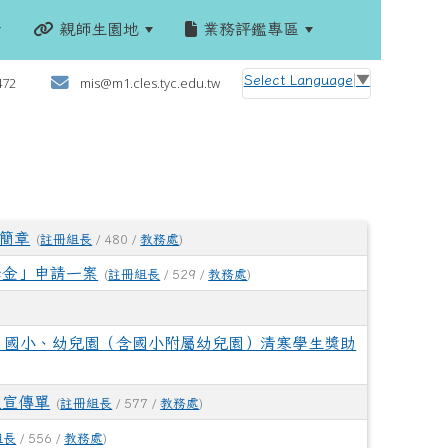
親師生園地
業務評鑑專區
:::
Select Language
▼
472
mis@m1.cles.tyc.edu.tw
生簡章
(
註冊組長
/ 480 /
教務處
)
學金」申請一案
(
註冊組長
/ 529 /
教務處
)
、國小、幼兒園（含國小附屬幼兒園）清寒學生獎助
及宣傳單
(
註冊組長
/ 577 /
教務處
)
組長
/ 556 /
教務處
)