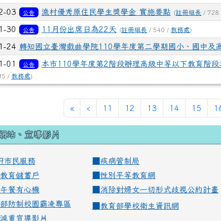
2-03
漁村優秀原住民學生獎學金 實施要點
公告
(
註冊組長
/ 728
1-30
11月份出席日為22天
公告
(
註冊組長
/ 540 /
教務處
)
1-24
轉知國立臺灣戲曲學院110學年度第二學期國小、國中及
1-01
本市110學年度第2階段辦理高級中等以下教育階
公告
95 /
教務處
)
«
‹
11
12
13
14
15
1
網站、宣導影片
99市民服務
■
疾病管制局
教育儲蓄戶
■
性別平等教育網
午餐有心機
■
消除對婦女一切形式歧視公約計畫
部防制校園霸凌專區
■
教育部學校衛生資訊網
減重宣導影片