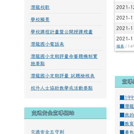
潛龍校歌
2021-1
2021-1
學校願景
2021-1
學校課程計畫暨公開授課規畫
2021-1
潛龍國小電話表
組長
/ 14
潛龍國小定期評量命審題機制實
施要點
潛龍國小定期評量 試題檢核表
宣導
校外人士協助教學或活動要點
■19
■
潛龍
交通安全宣導網站
■
我的
■
教育
交通安全五守則
■
書包