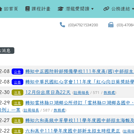
回首頁
課程計畫
潛龍愛閱讀
公務連結
(03)4792153#200
(03)-4708
站消息
列表
2-08
轉知中正國防幹部預備學校111年度高(國)中部招
公告
2-08
轉知中華民國紅心字會111年度「紅心向日葵獎助
公告
2-30
12月份出席日為22天
注意
(
註冊組長
/ 571 /
教務處
)
2-29
轉知雲林縣口湖鄉公所修訂「雲林縣口湖鄉各國中
注意
條例」一案
(
註冊組長
/ 587 /
教務處
)
2-27
轉知六和高級中等學校111學年度國中部招生海報
注意
2-22
六和高中111學年度國中部新生招生時程更正
注意
(
註冊