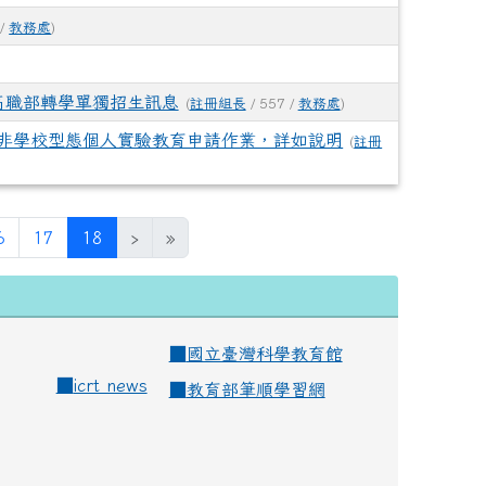
 /
教務處
)
高職部轉學單獨招生訊息
(
註冊組長
/ 557 /
教務處
)
段非學校型態個人實驗教育申請作業，詳如說明
(
註冊
(current)
6
17
18
›
»
■
國立臺灣科學教育館
■
icrt news
■
教育部筆順學習網