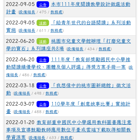
2022-09-05
本市111年度閱讀教學設計徵選活動
公告
計畫
(
設備組長
/ 475 /
教務處
)
2022-09-05
「給青年世代的台語閱讀」系列活動
活動
實施
(
設備組長
/ 611 /
教務處
)
2022-06-20
桃園市兒童文學館辦理「打磨兒童文
活動
學的寶石」系列講座共8場
(
設備組長
/ 434 /
教務處
)
2022-06-20
111年度「教育部獎勵國民中小學推
公告
動閱讀績優學校、團體及個人評選」得獎方案手冊一案
(
設
備組長
/ 486 /
教務處
)
2022-03-18
「我想像中的桃市圖新總館」徵文活
公告
動
(
設備組長
/ 498 /
教務處
)
2022-03-07
110學年度「創意故事比賽」實施計
公告
畫
(
設備組長
/ 488 /
教務處
)
2022-01-20
教育部重申國民中小學選用教科圖書應注意
事項及宣導鼓勵教師應用數位平臺或雲端下載取得相關教
學資源案
(
設備組長
/ 633 /
教務處
)