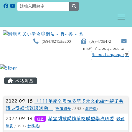
search
To
(03)4792153#200
(03)-4708472
mis@m1.cles.tyc.edu.tw
Select Language
▼
:::
本站消息
文章列表
2022-09-15
「111年度全國性多語多元文化繪本親子共
讀心得感想甄選活動」
(
設備組長
/ 393 /
教務處
)
2022-09-14
希望閱讀閱讀策略聯盟學校研習
研習
(
設備
組長
/ 390 /
教務處
)