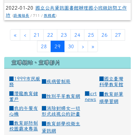
2022-01-20
國立公共資訊圖書館辦理國小班級訪問工作
坊
(
設備組長
/ 711 /
教務處
)
«
‹
21
22
23
24
25
26
27
(current)
28
29
30
›
»
宣導網站、宣導影片
■1999市民服
■
國立臺灣
■
疾病管制局
務
科學教育館
■
潛龍教育儲
■
icrt
■
教育部筆
■
性別平等教育網
蓄戶
news
順學習網
■
我的午餐有
■
消除對婦女一切
心機
形式歧視公約計畫
■
教育部防制
■
教育部學校衛生
校園霸凌專區
資訊網