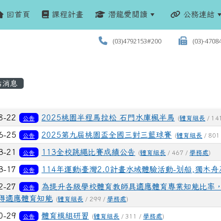
回首頁
課程計畫
潛龍愛閱讀
公務連結
(03)4792153#200
(03)-4708
站消息
列表
8-22
2025桃園半程馬拉松 石門水庫楓半馬
公告
(
體育組長
/ 14
6-25
2025第九屆桃園盃全國三對三籃球賽
公告
(
體育組長
/ 801
3-21
113全校跳繩比賽成績公告
公告
(
體育組長
/ 467 /
學務處
)
3-17
114年運動i臺灣2.0計畫水域體驗活動-划船,獨木
公告
2-27
為提升各級學校體育教師具適應體育專業知能比率，
公告
取得適應體育知能
(
體育組長
/ 299 /
學務處
)
0-29
體育模組研習
公告
(
體育組長
/ 311 /
學務處
)