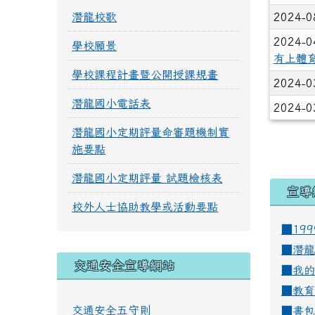
潛龍校歌
2024-0
2024-0
學校願景
有上體
學校課程計畫暨公開授課規畫
2024-0
潛龍國小電話表
2024-0
潛龍國小定期評量命審題機制實
施要點
潛龍國小定期評量 試題檢核表
宣導
校外人士協助教學或活動要點
■19
■
潛龍
交通安全宣導網站
■
我的
■
教育
交通安全五守則
■
書包