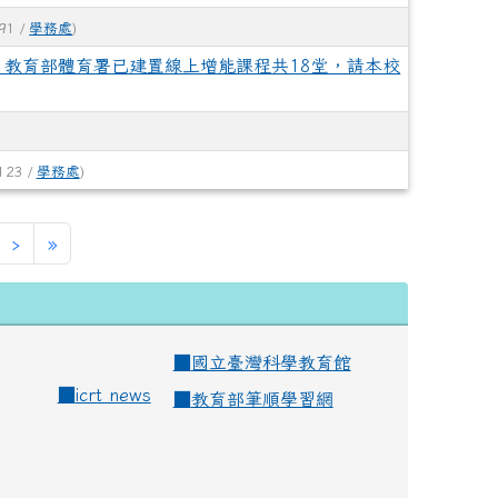
91 /
學務處
)
教育部體育署已建置線上增能課程共18堂，請本校
123 /
學務處
)
›
»
■
國立臺灣科學教育館
■
icrt news
■
教育部筆順學習網