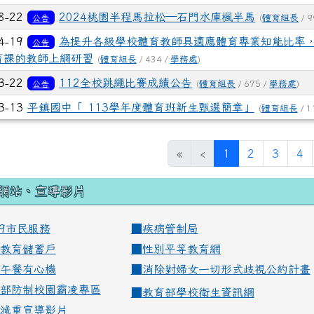
8-22
2024桃園半程馬拉松─石門水庫楓半馬
公告
(
體育組長
/ 9
4-19
為提升各級學校體育教師具適應體育專業知能比率，
公告
育課的教師上網研習
(
體育組長
/ 434 /
學務處
)
3-22
112全校跳繩比賽成績公告
公告
(
體育組長
/ 675 /
學務處
)
3-13
平鎮國中「 113學年度體育班新生甄選簡章」
(
體育組長
/ 1
(current)
«
‹
1
2
3
4
網站、宣導影片
99市民服務
■
疾病管制局
教育儲蓄戶
■
性別平等教育網
午餐有心機
■
消除對婦女一切形式歧視公約計畫
部防制校園霸凌專區
■
教育部學校衛生資訊網
減重宣導影片