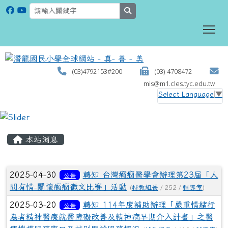
search
To
(03)4792153#200
(03)-4708472
mis@m1.cles.tyc.edu.tw
Select Language
▼
:::
本站消息
文章列表
2025-04-30
轉知 台灣癲癇醫學會辦理第23屆「人
公告
間有情-關懷癲癇徵文比賽」活動
(
特教組長
/ 252 /
輔導室
)
2025-03-20
轉知 114年度補助辦理「嚴重情緒行
公告
為者精神醫療就醫障礙改善及精神病早期介入計畫」之醫