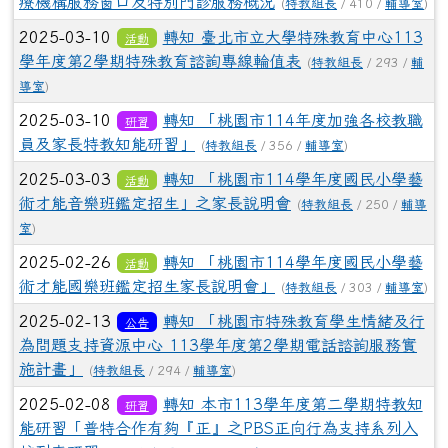
療機構服務窗口及特別門診服務概況
(
特教組長
/ 410 /
輔導室
)
2025-03-10
轉知 臺北市立大學特殊教育中心113
活動
學年度第2學期特殊教育諮詢專線輪值表
(
特教組長
/ 293 /
輔
導室
)
2025-03-10
轉知 「桃園市114年度加強各校教職
研習
員及家長特教知能研習」
(
特教組長
/ 356 /
輔導室
)
2025-03-03
轉知 「桃園市114學年度國民小學藝
活動
術才能音樂班鑑定招生」之家長說明會
(
特教組長
/ 250 /
輔導
室
)
2025-02-26
轉知 「桃園市114學年度國民小學藝
活動
術才能國樂班鑑定招生家長說明會」
(
特教組長
/ 303 /
輔導室
)
2025-02-13
轉知 「桃園市特殊教育學生情緒及行
公告
為問題支持資源中心 113學年度第2學期電話諮詢服務實
施計畫」
(
特教組長
/ 294 /
輔導室
)
2025-02-08
轉知 本市113學年度第二學期特教知
研習
能研習「普特合作有夠『正』之PBS正向行為支持系列入