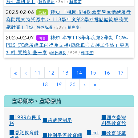
校列車研習」
(
特教組長
/ 361 /
輔導室
)
2025-02-08
轉知 「桃園市特殊教育學生情緒及行
活動
為問題支持資源中心 113學年度第2學期電話諮詢服務實
施計畫」1份
(
特教組長
/ 337 /
輔導室
)
2025-02-07
轉知 本市113學年度第2學期「CW-
研習
PBS (班級層級正向行為支持)初級正向支持工作坊」專業
社群 實施計畫一案
(
特教組長
/ 525 /
輔導室
)
(current)
«
‹
11
12
13
14
15
16
17
18
19
20
›
»
宣導網站、宣導影片
■1999市民服
■
國立臺灣
■
疾病管制局
務
科學教育館
■
潛龍教育儲
■
icrt
■
教育部筆
■
性別平等教育網