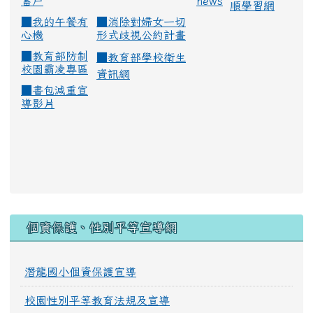
蓄戶
news
順學習網
■
我的午餐有
■
消除對婦女一切
心機
形式歧視公約計畫
■
教育部防制
■
教育部學校衛生
校園霸凌專區
資訊網
■
書包減重宣
導影片
:::
個資保護、性別平等宣導網
潛龍國小個資保護宣導
校園性別平等教育法規及宣導