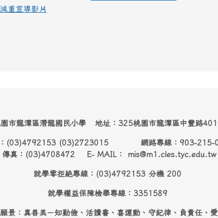
減重宣導影片
園市龍潭區潛龍國民小學 地址：325桃園市龍潭區中豐路40
：(03)4792153 (03)2723015 網路專線：903-215-
傳真：(03)4708472 E- MAIL： mis@m1.cles.tyc.edu.tw
就學零拒絶專線：(03)4792153 分機 200
就學權益保障檢舉專線：3351589
願景：真善美－知勤儉、活讀書、喜運動、守紀律、負責任、愛