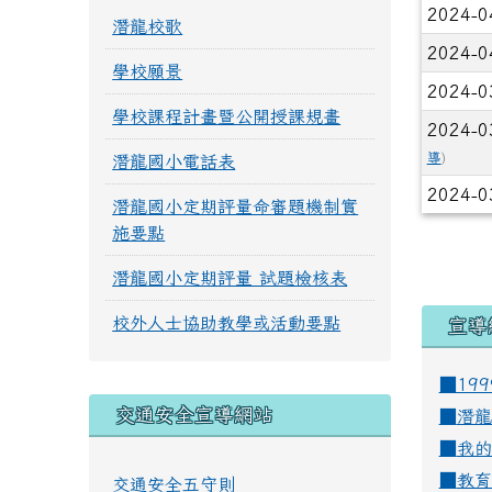
2024-0
潛龍校歌
2024-0
學校願景
2024-0
學校課程計畫暨公開授課規畫
2024-0
導
)
潛龍國小電話表
2024-0
潛龍國小定期評量命審題機制實
施要點
潛龍國小定期評量 試題檢核表
校外人士協助教學或活動要點
宣導
■19
交通安全宣導網站
■
潛龍
■
我的
■
教育
交通安全五守則