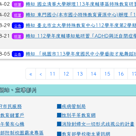
4-02
轉知 國立清華大學辦理113年度輔導區特殊教育研
研習
4-02
轉知 東門國小(本市國小特殊教育資源中心)辦理「
研習
3-29
轉知 臺北市立大學特殊教育中心112學年度第2學
公告
3-21
轉知 112學年度輔導知能研習「ADHD與泛自閉
研習
3-05
轉知 「桃園市113學年度國民中小學藝術才能舞
公告
«
‹
11
12
13
14
15
16
1
網站、宣導影片
99市民服務
■
疾病管制局
教育儲蓄戶
■
性別平等教育網
午餐有心機
■
消除對婦女一切形式歧視公約計畫
部防制校園霸凌專區
■
教育部學校衛生資訊網