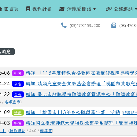
回首頁
課程計畫
潛龍愛閱讀
公務連結
(03)4792153#200
(03)-4708
站消息
列表
5-06
轉知 「113年度特教合格教師在職進修視障專精學
研習
4-24
轉知 靖娟兒童安全文教基金會辦理「桃園市共融兒
公告
4-22
轉知 臺北市啟聰學校聽障教育資源中心「聽障教育期
公告
8 /
各項宣導
)
4-09
轉知 「桃園市113年身心障礙嘉年華」活動
活動
(
特教組
4-03
轉知國立臺灣師範大學特殊教育學系辦理「雙重特
研習
）」
(
特教組長
/ 440 /
輔導室
)