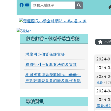
search
:::
:::
個資保護、性別平等宣導網
本
潛龍國小個資保護宣導
文章
2024-0
校園性別平等教育法規及宣導
2024-0
桃園市龍潭區潛龍國民小學學生
2024-0
申訴評議委員會組織及運作要點
組長
/ 37
2024-0
2024-0
學校資訊
家長場