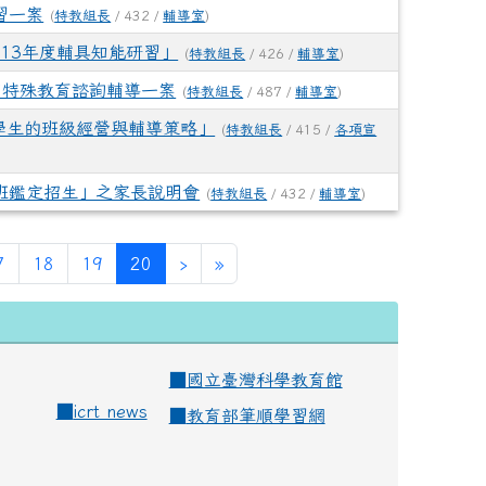
習一案
(
特教組長
/ 432 /
輔導室
)
113年度輔具知能研習」
(
特教組長
/ 426 /
輔導室
)
期特殊教育諮詢輔導一案
(
特教組長
/ 487 /
輔導室
)
症學生的班級經營與輔導策略」
(
特教組長
/ 415 /
各項宣
蹈班鑑定招生」之家長說明會
(
特教組長
/ 432 /
輔導室
)
(current)
7
18
19
20
›
»
■
國立臺灣科學教育館
■
icrt news
■
教育部筆順學習網