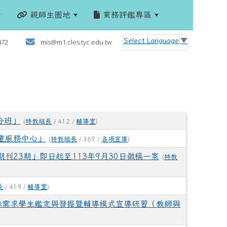
親師生園地
業務評鑑專區
:::
Select Language
▼
472
mis@m1.cles.tyc.edu.tw
分班」
(
特教組長
/ 412 /
輔導室
)
童服務中心」
(
特教組長
/ 367 /
各項宣導
)
刊23期」即日起至113年9月30日徵稿一案
(
特教
長
/ 419 /
輔導室
)
殊需求學生鑑定與發掘暨輔導模式宣導研習（教師與