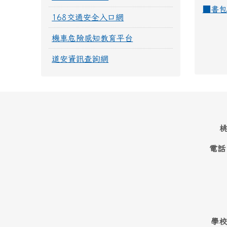
■
書包
168交通安全入口網
機車危險感知教育平台
道安資訊查詢網
桃
電話
學校