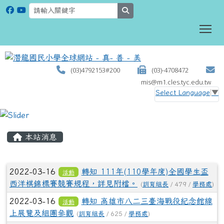
search
To
(03)4792153#200
(03)-4708472
mis@m1.cles.tyc.edu.tw
Select Language
▼
:::
本站消息
文章列表
2022-03-16
轉知 111年(110學年度)全國學生盃
活動
西洋棋錦標賽競賽規程，詳見附檔。
(
訓育組長
/ 479 /
學務處
)
2022-03-16
轉知 高雄市八二三臺海戰役紀念館線
活動
上展覽及組團參觀
(
訓育組長
/ 625 /
學務處
)