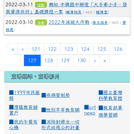
2022-03-11
轉知 中興國中辦理「大手牽小手，發
活動
展資源共好」基礎課程一案
(
輔導組長
/ 462 /
輔導室
)
2022-03-10
2022年減碳大作戰
活動
(
衛生組長
/ 465 /
學
務處
)
«
‹
121
122
123
124
125
126
(current)
127
128
129
130
›
»
宣導網站、宣導影片
■1999市民服
■
國立臺灣
■
疾病管制局
務
科學教育館
■
潛龍教育儲
■
icrt
■
教育部筆
■
性別平等教育網
蓄戶
news
順學習網
■
我的午餐有
■
消除對婦女一切
心機
形式歧視公約計畫