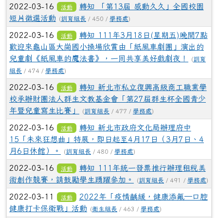
2022-03-16
轉知 「第13屆 感動久久」全國校園
活動
短片徵選活動
(
訓育組長
/ 450 /
學務處
)
2022-03-16
轉知 111年3月18日(星期五)晚間7點
活動
歡迎來龜山區大崗國小操場欣賞由「紙風車劇團」演出的
兒童劇《紙風車的魔法書》，一同共享美好戲劇夜！
(
訓育
組長
/ 474 /
學務處
)
2022-03-16
轉知 新北市私立復興高級商工職業學
活動
校承辦財團法人群生文教基金會「第27屆群生杯全國青少
年暨兒童寫生比賽」
(
訓育組長
/ 477 /
學務處
)
2022-03-16
轉知 新北市政府文化局辦理府中
活動
15「未來狂想曲」特展，即日起至4月17日（3月7日、4
月6日休館）。
(
訓育組長
/ 480 /
學務處
)
2022-03-16
轉知 111年統一發票推行辦理租稅美
活動
術創作競賽，請鼓勵學生踴躍參加。
(
訓育組長
/ 491 /
學務處
)
2022-03-11
2022年「疫情齲緩，健康添氟─口腔
活動
健康打卡保衛戰」活動
(
衛生組長
/ 463 /
學務處
)