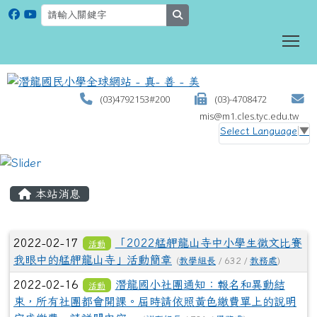
search
To
(03)4792153#200
(03)-4708472
mis@m1.cles.tyc.edu.tw
Select Language
▼
:::
本站消息
文章列表
2022-02-17
「2022艋舺龍山寺中小學生徵文比賽
活動
我眼中的艋舺龍山寺」活動簡章
(
教學組長
/ 632 /
教務處
)
2022-02-16
潛龍國小社團通知：報名和異動結
活動
束，所有社團都會開課。屆時請依照黃色繳費單上的說明