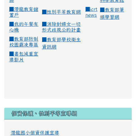
務
科學教育館
■
潛龍教育儲
■
icrt
■
教育部筆
■
性別平等教育網
蓄戶
news
順學習網
■
我的午餐有
■
消除對婦女一切
心機
形式歧視公約計畫
■
教育部防制
■
教育部學校衛生
校園霸凌專區
資訊網
■
書包減重宣
導影片
:::
個資保護、性別平等宣導網
潛龍國小個資保護宣導