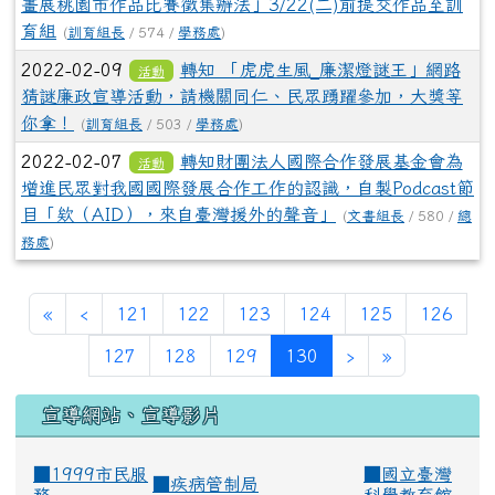
畫展桃園市作品比賽徵集辦法」3/22(二)前提交作品至訓
育組
(
訓育組長
/ 574 /
學務處
)
2022-02-09
轉知 「虎虎生風_廉潔燈謎王」網路
活動
猜謎廉政宣導活動，請機關同仁、民眾踴躍參加，大獎等
你拿！
(
訓育組長
/ 503 /
學務處
)
2022-02-07
轉知財團法人國際合作發展基金會為
活動
增進民眾對我國國際發展合作工作的認識，自製Podcast節
目「欸（AID），來自臺灣援外的聲音」
(
文書組長
/ 580 /
總
務處
)
«
‹
121
122
123
124
125
126
(current)
127
128
129
130
›
»
宣導網站、宣導影片
■1999市民服
■
國立臺灣
■
疾病管制局