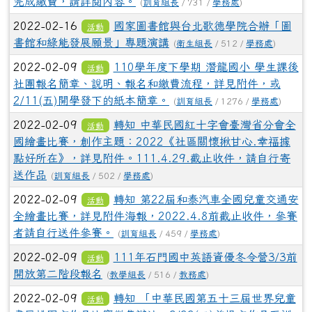
完成繳費，請詳閱內容。
(
訓育組長
/ 731 /
學務處
)
2022-02-16
國家圖書館與台北歌德學院合辦「圖
活動
書館和綠能發展願景」專題演講
(
衛生組長
/ 512 /
學務處
)
2022-02-09
110學年度下學期 潛龍國小 學生課後
活動
社團報名簡章、說明、報名和繳費流程，詳見附件，或
2/11(五)開學發下的紙本簡章。
(
訓育組長
/ 1276 /
學務處
)
2022-02-09
轉知 中華民國紅十字會臺灣省分會全
活動
國繪畫比賽，創作主題：2022《社區關懷揪甘心.幸福據
點好所在》，詳見附件。111.4.29.截止收件，請自行寄
送作品
(
訓育組長
/ 502 /
學務處
)
2022-02-09
轉知 第22屆和泰汽車全國兒童交通安
活動
全繪畫比賽，詳見附件海報，2022.4.8前截止收件，參賽
者請自行送件參賽。
(
訓育組長
/ 459 /
學務處
)
2022-02-09
111年石門國中英語資優冬令營3/3前
活動
開放第二階段報名
(
教學組長
/ 516 /
教務處
)
2022-02-09
轉知 「中華民國第五十三屆世界兒童
活動