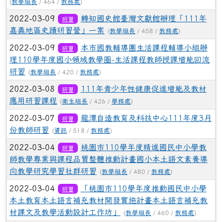
(
教學組長
/ 464 /
教務處
)
2022-03-09
轉知國史館臺灣文獻館辦理「111年
研習
嘉義地區史蹟研習營」一案
(
教學組長
/ 458 /
教務處
)
2022-03-09
本市國教輔導團生活課程輔導小組辦
研習
理110學年度國小領域教學圈-生活課程教師授課增能回流
研習
(
教學組長
/ 420 /
教務處
)
2022-03-08
111年青少年性健康促進增能及教材
研習
應用研習課程
(
衛生組長
/ 426 /
學務處
)
2022-03-07
龍潭自造教育及科技中心111年度3月
研習
份教師研習
(
資訊
/ 518 /
教務處
)
2022-03-04
桃園市110學年度精進國民中小學教
研習
師教學專業與課程品質整體推動計畫國小本土語文素養導
向教學研究學習社群研習
(
教學組長
/ 480 /
教務處
)
2022-03-04
「桃園市110學年度推動國民中小學
研習
本土教育本土語言補充教材開發實施計畫本土語言補充教
材課文及教學活動設計工作坊」
(
教學組長
/ 460 /
教務處
)