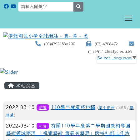
search
To
(03)4792153#200
(03)-4708472
mis@m1.cles.tyc.edu.tw
Select Language
▼
:::
本站消息
文章列表
2022-03-10
110學年度反菸拒檳
研習
(
衛生組長
/ 455 /
學
務處
)
2022-03-10
有關110學年度第二學期國教輔導團
研習
藝術領域辦理 「視覺藝術-策展有藝思」跨校社群工作坊