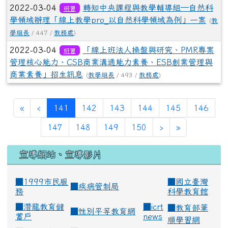
2022-03-04
轉知中央課程與教學輔導組—自然科
研習
學領域辦理「線上教學pro_以自然科學領域為例」一案
(
教
學組長
/ 447 /
教務處
)
2022-03-04
「線上班法人操盤與研究、PMR專案
研習
管理核心能力、CSB商業溝通能力素養、ESB創業管理與
商業素養」招生訊息
(
教學組長
/ 493 /
教務處
)
(current)
«
‹
141
142
143
144
145
146
147
148
149
150
›
»
宣導網站、宣導影片
■1999市民服
■
國立臺灣
■
疾病管制局
務
科學教育館
■
潛龍教育儲
■
icrt
■
教育部筆
■
性別平等教育網
蓄戶
news
順學習網