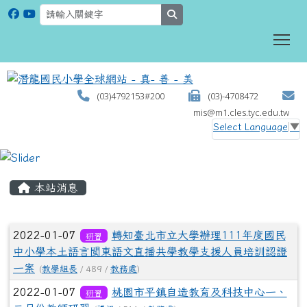
search
To
(03)4792153#200
(03)-4708472
mis@m1.cles.tyc.edu.tw
Select Language
▼
:::
本站消息
文章列表
2022-01-07
轉知臺北市立大學辦理111年度國民
研習
中小學本土語言閩東語文直播共學教學支援人員培訓認證
一案
(
教學組長
/ 489 /
教務處
)
2022-01-07
桃園市平鎮自造教育及科技中心一、
研習