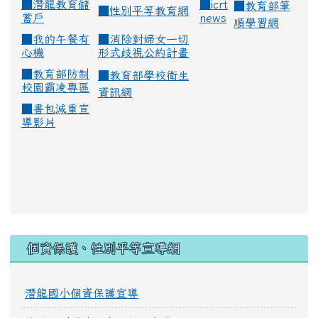
■
潛龍教育儲
■
icrt
■
教育部筆
■
性別平等教育網
蓄戶
news
順學習網
■
我的午餐有
■
消除對婦女一切
心機
形式歧視公約計畫
■
教育部防制
■
教育部學校衛生
校園霸凌專區
資訊網
■
書包減重宣
導影片
:::
個資保護、性別平等宣導網
潛龍國小個資保護宣導