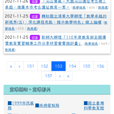
2021-11-26
「尖山寶藏－大園尖山遺址考古趣」
研習
桌遊，推廣本市考古遺址教育一案。
(
教學組長
/ 606 /
教務處
)
2021-11-25
轉知國立清華大學辦理「教學卓越的
研習
新視界(五)：深化課程亮點、揭示教學特色」線上論壇
(
教
學組長
/ 573 /
教務處
)
2021-11-25
彰師大辦理「110年度教育部全國優
研習
質教育實習輔導工作分享研習會實施計畫」
(
教學組長
/ 569 /
教務處
)
(current)
«
‹
151
152
153
154
155
156
157
›
»
宣導網站、宣導影片
■1999市民服
■
國立臺灣
■
疾病管制局
務
科學教育館