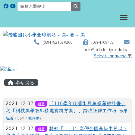
search
To
(03)4792153#200
(03)-4708472
mis@m1.cles.tyc.edu.tw
Select Language
▼
:::
本站消息
文章列表
2021-12-02
「110學年度藝術與美感深耕計畫」
研習
之『科技美學教師精進實踐方案』」跨校社群工作坊
(
教學
組長
/ 567 /
教務處
)
2021-12-02
轉知「 110年寒假全國高級中等以下
研習