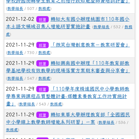
學校跨國銜轉學生教育之初階行政知能暨師資培訓計畫」
(
教學組長
/ 507 /
教務處
)
2021-12-02
轉知大有國小辦理桃園市110年國小
研習
本土語文領域召集人增能研習實施計畫
(
教學組長
/ 532 /
教務
處
)
2021-11-29
「微笑台灣創意教案－教案研習會」
研習
(
教學組長
/ 730 /
教務處
)
2021-11-29
轉知興南國中辦理「110年教育部教
研習
學基地學校有效教學的現場落實方案期末審查與分享會」
(
教學組長
/ 547 /
教務處
)
2021-11-29
「110學年度精進國民中小學教師教
研習
學專業與課程品質整體計畫-媒體素養教育工作坊實施計
畫」
(
教學組長
/ 543 /
教務處
)
2021-11-29
轉知東華大學辦理教育部「全國國民
研習
中小學線上教學教師增能系列研習」ㄧ案
(
教學組長
/ 536 /
教務處
)