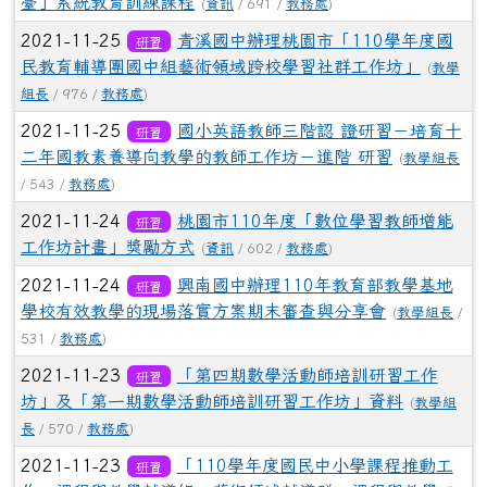
臺」系統教育訓練課程
(
資訊
/ 691 /
教務處
)
2021-11-25
青溪國中辦理桃園市「110學年度國
研習
民教育輔導團國中組藝術領域跨校學習社群工作坊」
(
教學
組長
/ 976 /
教務處
)
2021-11-25
國小英語教師三階認 證研習－培育十
研習
二年國教素養導向教學的教師工作坊－進階 研習
(
教學組長
/ 543 /
教務處
)
2021-11-24
桃園市110年度「數位學習教師增能
研習
工作坊計畫」獎勵方式
(
資訊
/ 602 /
教務處
)
2021-11-24
興南國中辦理110年教育部教學基地
研習
學校有效教學的現場落實方案期末審查與分享會
(
教學組長
/
531 /
教務處
)
2021-11-23
「第四期數學活動師培訓研習工作
研習
坊」及「第一期數學活動師培訓研習工作坊」資料
(
教學組
長
/ 570 /
教務處
)
2021-11-23
「110學年度國民中小學課程推動工
研習