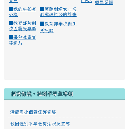
蓄戶
news
順學習網
■
我的午餐有
■
消除對婦女一切
心機
形式歧視公約計畫
■
教育部防制
■
教育部學校衛生
校園霸凌專區
資訊網
■
書包減重宣
導影片
:::
個資保護、性別平等宣導網
潛龍國小個資保護宣導
校園性別平等教育法規及宣導