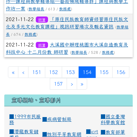
作─課程與教學輔導組─藝術領域輔導群」課程與教學工
作坊一案
(
教學組長
/ 613 /
教務處
)
2021-11-22
「原住民族教育師資修習原住民族文
研習
化及多元文化教育課程」視訊研習場次及報名資訊
(
教學組
長
/ 674 /
教務處
)
2021-11-22
大溪國中辦理桃園市大溪自造教育及
研習
科技中心 十二月份教 師研習
(
教學組長
/ 528 /
教務處
)
(current)
«
‹
151
152
153
154
155
156
157
›
»
宣導網站、宣導影片
■1999市民服
■
國立臺灣
■
疾病管制局
務
科學教育館
■
潛龍教育儲
■
icrt
■
教育部筆
■
性別平等教育網