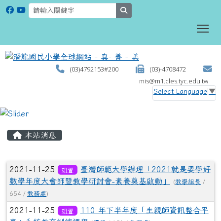
search
To
(03)4792153#200
(03)-4708472
mis@m1.cles.tyc.edu.tw
Select Language
▼
:::
本站消息
文章列表
2021-11-25
臺灣師範大學辦理「2021就是要學好
研習
數學年度大會師暨教學研討會-素養奠基啟動」
(
教學組長
/
654 /
教務處
)
2021-11-25
110 年下半年度「生親師資訊整合平
研習