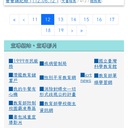
會會議紀錄 (112.06.12 )
(
文書組長
/ 412 /
總務處
)
(current)
«
‹
11
12
13
14
15
16
17
18
19
›
»
宣導網站、宣導影片
■1999市民服
■
國立臺灣
■
疾病管制局
務
科學教育館
■
潛龍教育儲
■
icrt
■
教育部筆
■
性別平等教育網
蓄戶
news
順學習網
■
我的午餐有
■
消除對婦女一切
心機
形式歧視公約計畫
■
教育部防制
■
教育部學校衛生
校園霸凌專區
資訊網
■
書包減重宣
導影片