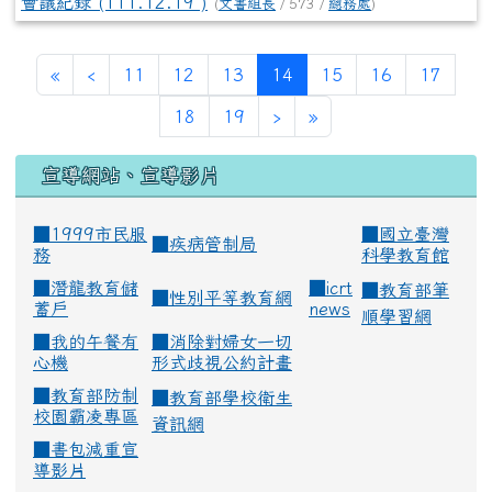
會議紀錄 (111.12.19 )
(
文書組長
/ 573 /
總務處
)
(current)
«
‹
11
12
13
14
15
16
17
18
19
›
»
宣導網站、宣導影片
■1999市民服
■
國立臺灣
■
疾病管制局
務
科學教育館
■
潛龍教育儲
■
icrt
■
教育部筆
■
性別平等教育網
蓄戶
news
順學習網
■
我的午餐有
■
消除對婦女一切
心機
形式歧視公約計畫
■
教育部防制
■
教育部學校衛生
校園霸凌專區
資訊網
■
書包減重宣
導影片