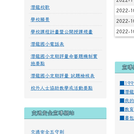
2022-1
潛龍校歌
2022-1
學校願景
2022-1
2022-1
學校課程計畫暨公開授課規畫
潛龍國小電話表
潛龍國小定期評量命審題機制實
施要點
宣導
潛龍國小定期評量 試題檢核表
■19
校外人士協助教學或活動要點
■
潛龍
■
我的
■
教育
交通安全宣導網站
■
書包
交通安全五守則