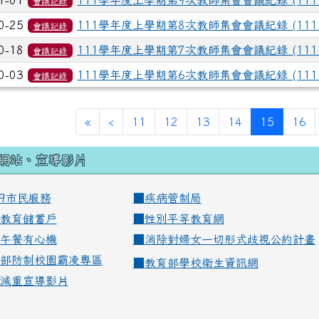
1-01
111學年度上學期第9次教師集會會議紀錄 (111.1
會議記錄
0-25
111學年度上學期第8次教師集會會議紀錄 (111.1
會議記錄
0-18
111學年度上學期第7次教師集會會議紀錄 (111.1
會議記錄
0-03
111學年度上學期第6次教師集會會議紀錄 (111.1
會議記錄
(current
«
‹
11
12
13
14
15
16
網站、宣導影片
99市民服務
■
疾病管制局
教育儲蓄戶
■
性別平等教育網
午餐有心機
■
消除對婦女一切形式歧視公約計畫
部防制校園霸凌專區
■
教育部學校衛生資訊網
減重宣導影片