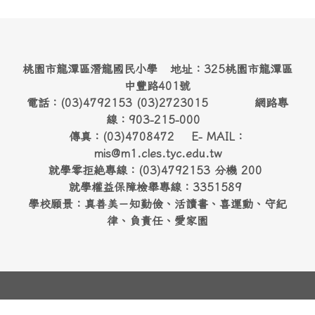
桃園市龍潭區潛龍國民小學 地址：325桃園市龍潭區
中豐路401號
電話：(03)4792153 (03)2723015 網路專
線：903-215-000
傳真：(03)4708472 E- MAIL：
mis@m1.cles.tyc.edu.tw
就學零拒絶專線：(03)4792153 分機 200
就學權益保障檢舉專線：3351589
學校願景：真善美－知勤儉、活讀書、喜運動、守紀
律、負責任、愛家園