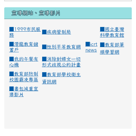
宣導網站、宣導影片
■1999市民服
■
國立臺灣
■
疾病管制局
務
科學教育館
■
潛龍教育儲
■
icrt
■
教育部筆
■
性別平等教育網
蓄戶
news
順學習網
■
我的午餐有
■
消除對婦女一切
心機
形式歧視公約計畫
■
教育部防制
■
教育部學校衛生
校園霸凌專區
資訊網
■
書包減重宣
導影片