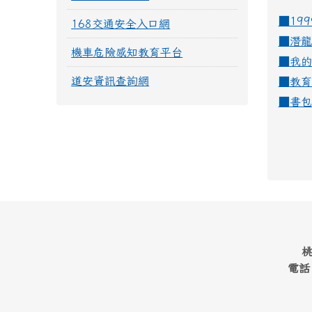
■19
168交通安全入口網
■
潛龍
機車危險感知教育平台
■
我的
道安資訊查詢網
■
教育
■
書包
桃
電話