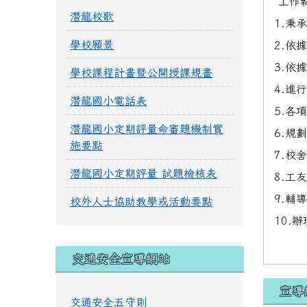
工作
潛龍校歌
1.秉
學校願景
2.依
3.依
學校課程計畫暨公開授課規畫
4.進
潛龍國小電話表
5.各
潛龍國小定期評量命審題機制實
6.規
施要點
7.校
潛龍國小定期評量 試題檢核表
8.工
9.輔
校外人士協助教學或活動要點
10.
交通安全宣導網站
宣導
交通安全五守則