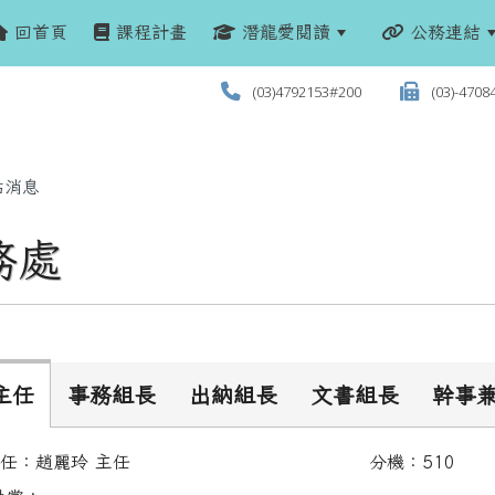
回首頁
課程計畫
潛龍愛閱讀
公務連結
(03)4792153#200
(03)-4708
站消息
務處
主任
事務組長
出納組長
文書組長
幹事
務主任：趙麗玲 主任 分機：510