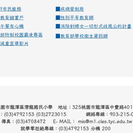
99市民服務
■
疾病管制局
教育儲蓄戶
■
性別平等教育網
午餐有心機
■
消除對婦女一切形式歧視公約計畫
部防制校園霸凌專區
■
教育部學校衛生資訊網
減重宣導影片
園市龍潭區潛龍國民小學 地址：325桃園市龍潭區中豐路40
：(03)4792153 (03)2723015 網路專線：903-215-
傳真：(03)4708472 E- MAIL： mis@m1.cles.tyc.edu.tw
就學零拒絶專線：(03)4792153 分機 200