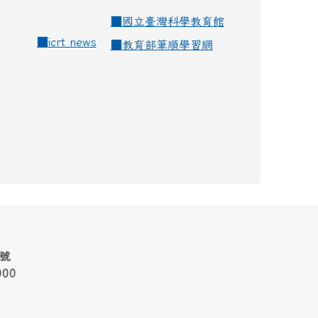
■
國立臺灣科學教育館
■
icrt news
■
教育部筆順學習網
1號
000