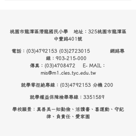
桃園市龍潭區潛龍國民小學 地址：325桃園市龍潭區
中豐路401號
電話：(03)4792153 (03)2723015 網路專
線：903-215-000
傳真：(03)4708472 E- MAIL：
mis@m1.cles.tyc.edu.tw
就學零拒絶專線：(03)4792153 分機 200
就學權益保障檢舉專線：3351589
學校願景：真善美－知勤儉、活讀書、喜運動、守紀
律、負責任、愛家園