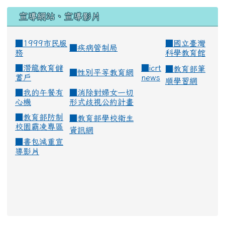
宣導網站、宣導影片
■1999市民服
■
國立臺灣
■
疾病管制局
務
科學教育館
■
潛龍教育儲
■
icrt
■
教育部筆
■
性別平等教育網
蓄戶
news
順學習網
■
我的午餐有
■
消除對婦女一切
心機
形式歧視公約計畫
■
教育部防制
■
教育部學校衛生
校園霸凌專區
資訊網
■
書包減重宣
導影片