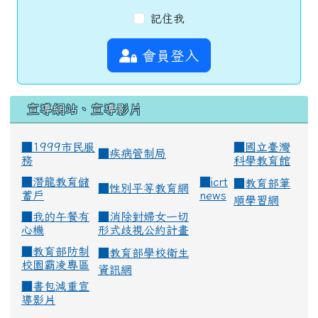
記住我
會員登入
宣導網站、宣導影片
■1999市民服
■
國立臺灣
■
疾病管制局
務
科學教育館
■
潛龍教育儲
■
icrt
■
教育部筆
■
性別平等教育網
蓄戶
news
順學習網
■
我的午餐有
■
消除對婦女一切
心機
形式歧視公約計畫
■
教育部防制
■
教育部學校衛生
校園霸凌專區
資訊網
■
書包減重宣
導影片