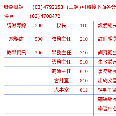
聯絡電話
(03)4792153 (三線)可轉接下面各
傳真
(03)4708472
請假專線
500
校長
110
設備組
總務處
500
教務主任
210
註冊組
教學資訊
200
學務主任
310
訓育衛
總務主任
510
生教體
輔導主任
610
事務組
會計室
810
出納文
人事室
811
幹事(午祕
輔導組
學習中