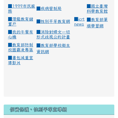
■1999市民服
■
國立臺灣
■
疾病管制局
務
科學教育館
■
潛龍教育儲
■
icrt
■
教育部筆
■
性別平等教育網
蓄戶
news
順學習網
■
我的午餐有
■
消除對婦女一切
心機
形式歧視公約計畫
■
教育部防制
■
教育部學校衛生
校園霸凌專區
資訊網
■
書包減重宣
導影片
:::
個資保護、性別平等宣導網