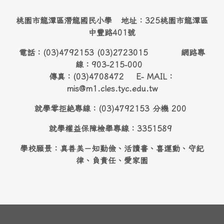
桃園市龍潭區潛龍國民小學 地址：325桃園市龍潭區
中豐路401號
電話：(03)4792153 (03)2723015 網路專
線：903-215-000
傳真：(03)4708472 E- MAIL：
mis@m1.cles.tyc.edu.tw
就學零拒絶專線：(03)4792153 分機 200
就學權益保障檢舉專線：3351589
學校願景：真善美－知勤儉、活讀書、喜運動、守紀
律、負責任、愛家園