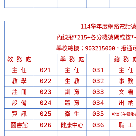
114學年度網路電話
內線撥*215+各分機號碼或按
學校總機；903215000，撥
教 務 處
學 務 處
總 務 
021
031
主 任
主 任
主 任
022
032
教 學
生 教
事 務
023
033
註 冊
訓 育
文 書
024
034
設 備
體 育
出 納
025
035
資 訊
衛 生
幹事(午餐秘
026
036
圖書館
健康中心
職 工