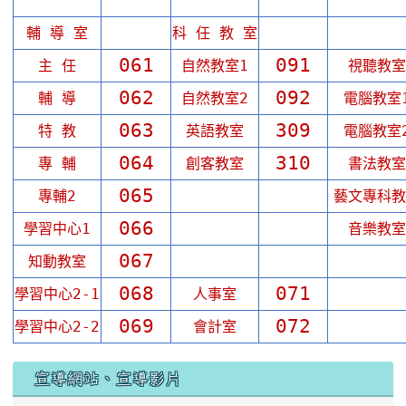
輔 導 室
科 任 教 室
061
091
主 任
自然教室1
視聽教室
062
092
輔 導
自然教室2
電腦教室
063
309
特 教
英語教室
電腦教室
064
310
專 輔
創客教室
書法教室
065
專輔2
藝文專科教
066
學習中心1
音樂教室
067
知動教室
068
071
學習中心2-1
人事室
069
072
學習中心2-2
會計室
宣導網站、宣導影片