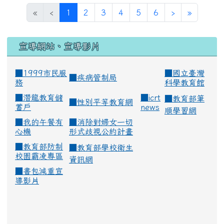
(current)
«
‹
1
2
3
4
5
6
›
»
宣導網站、宣導影片
■1999市民服
■
國立臺灣
■
疾病管制局
務
科學教育館
■
潛龍教育儲
■
icrt
■
教育部筆
■
性別平等教育網
蓄戶
news
順學習網
■
我的午餐有
■
消除對婦女一切
心機
形式歧視公約計畫
■
教育部防制
■
教育部學校衛生
校園霸凌專區
資訊網
■
書包減重宣
導影片