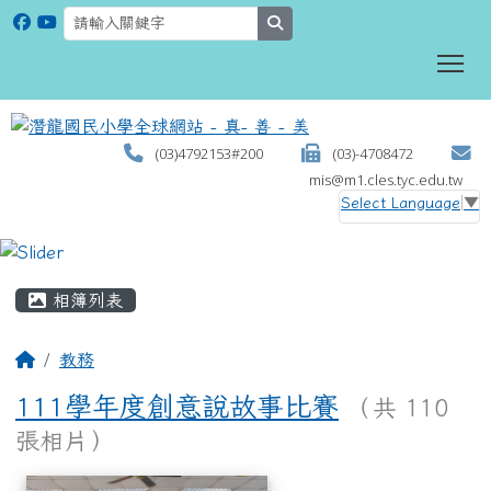
search
To
(03)4792153#200
(03)-4708472
mis@m1.cles.tyc.edu.tw
Select Language
▼
:::
相簿列表
教務
111學年度創意說故事比賽
（共 110
張相片）
相簿列表
111學年度創意說故事比賽