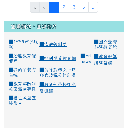
(current)
«
‹
1
2
3
›
»
宣導網站、宣導影片
■1999市民服
■
國立臺灣
■
疾病管制局
務
科學教育館
■
潛龍教育儲
■
icrt
■
教育部筆
■
性別平等教育網
蓄戶
news
順學習網
■
我的午餐有
■
消除對婦女一切
心機
形式歧視公約計畫
■
教育部防制
■
教育部學校衛生
校園霸凌專區
資訊網
■
書包減重宣
導影片