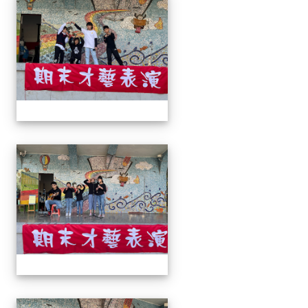
112學年度上學期期末才藝
112學年度上學期期末才藝