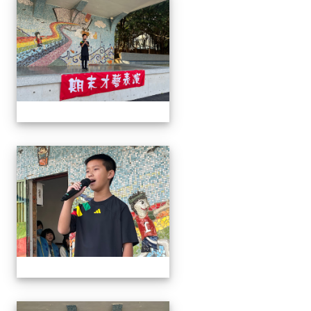
112學年度上學期期末才藝
112學年度上學期期末才藝