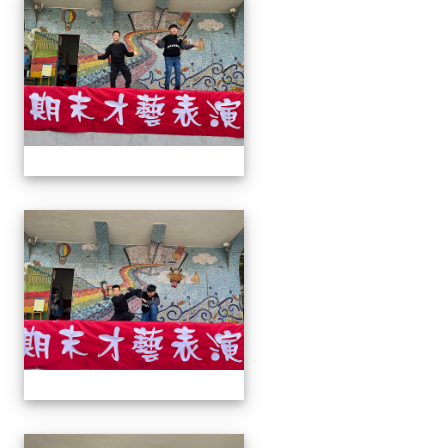
112學年度上學期期末才藝
112學年度上學期期末才藝