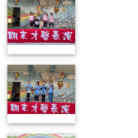
112學年度上學期期末才藝
112學年度上學期期末才藝