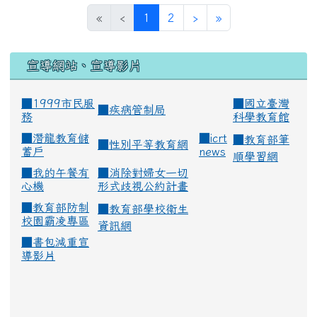
(current)
«
‹
1
2
›
»
宣導網站、宣導影片
■1999市民服
■
國立臺灣
■
疾病管制局
務
科學教育館
■
潛龍教育儲
■
icrt
■
教育部筆
■
性別平等教育網
蓄戶
news
順學習網
■
我的午餐有
■
消除對婦女一切
心機
形式歧視公約計畫
■
教育部防制
■
教育部學校衛生
校園霸凌專區
資訊網
■
書包減重宣
導影片