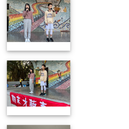
112學年度上學期期末才藝
112學年度上學期期末才藝