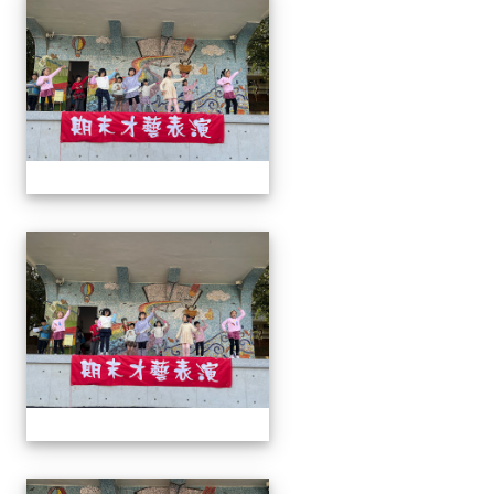
112學年度上學期期末才藝
112學年度上學期期末才藝