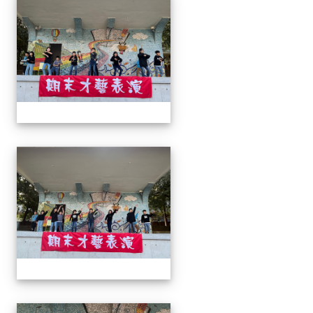
112學年度上學期期末才藝
112學年度上學期期末才藝