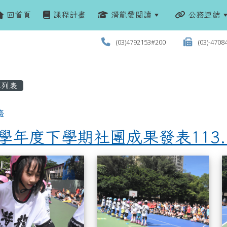
回首頁
課程計畫
潛龍愛閱讀
公務連結
(03)4792153#200
(03)-4708
列表
務
2學年度下學期社團成果發表113.0
列表
112學年度下學期社團成果發表113.05.
11