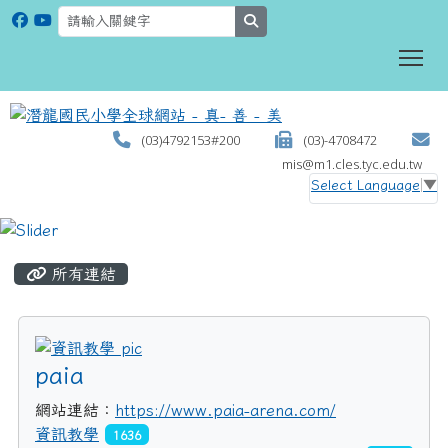
search
To
(03)4792153#200
(03)-4708472
mis@m1.cles.tyc.edu.tw
Select Language
▼
:::
所有連結
title:資訊教學
paia
網站連結：
https://www.paia-arena.com/
資訊教學
1636