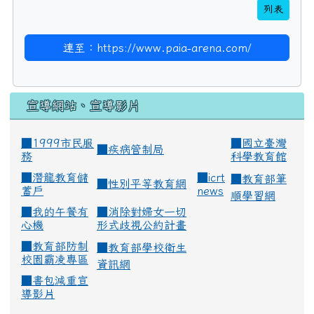
列表
連至：https://www.paia-arena.com/
宣導網站、宣導影片
■1999市民服
■
國立臺灣
■
疾病管制局
務
科學教育館
■
潛龍教育儲
■
icrt
■
教育部筆
■
性別平等教育網
蓄戶
news
順學習網
■
我的午餐有
■
消除對婦女一切
心機
形式歧視公約計畫
■
教育部防制
■
教育部學校衛生
校園霸凌專區
資訊網
■
書包減重宣
導影片