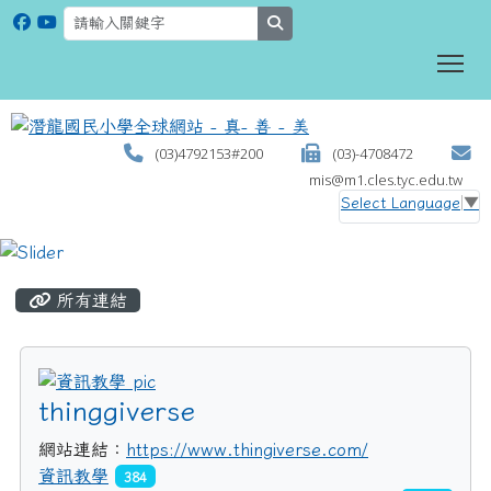
search
To
(03)4792153#200
(03)-4708472
mis@m1.cles.tyc.edu.tw
Select Language
▼
:::
所有連結
title:資訊教學
thinggiverse
網站連結：
https://www.thingiverse.com/
資訊教學
384