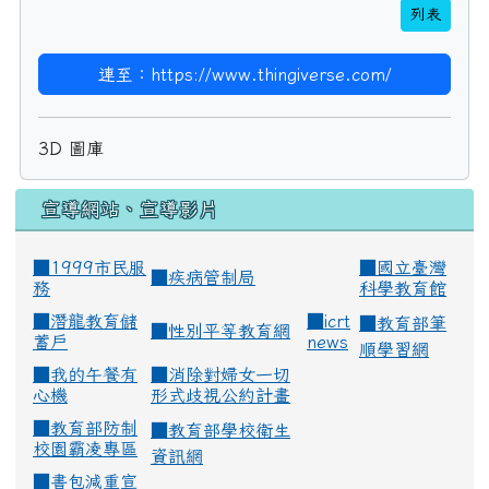
列表
連至：https://www.thingiverse.com/
3D 圖庫
宣導網站、宣導影片
■1999市民服
■
國立臺灣
■
疾病管制局
務
科學教育館
■
潛龍教育儲
■
icrt
■
教育部筆
■
性別平等教育網
蓄戶
news
順學習網
■
我的午餐有
■
消除對婦女一切
心機
形式歧視公約計畫
■
教育部防制
■
教育部學校衛生
校園霸凌專區
資訊網
■
書包減重宣