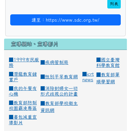
列表
連至：https://www.sdc.org.tw/
宣導網站、宣導影片
■1999市民服
■
國立臺灣
■
疾病管制局
務
科學教育館
■
潛龍教育儲
■
icrt
■
教育部筆
■
性別平等教育網
蓄戶
news
順學習網
■
我的午餐有
■
消除對婦女一切
心機
形式歧視公約計畫
■
教育部防制
■
教育部學校衛生
校園霸凌專區
資訊網
■
書包減重宣
導影片