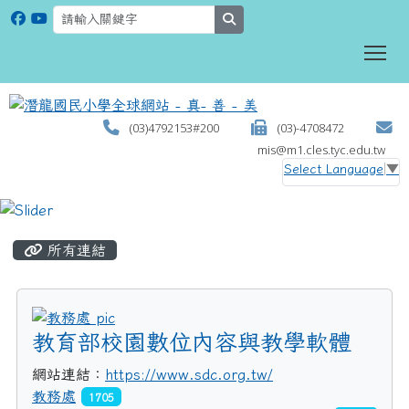
search
To
(03)4792153#200
(03)-4708472
mis@m1.cles.tyc.edu.tw
Select Language
▼
:::
所有連結
title:教務處
教育部校園數位內容與教學軟體
網站連結：
https://www.sdc.org.tw/
教務處
1705