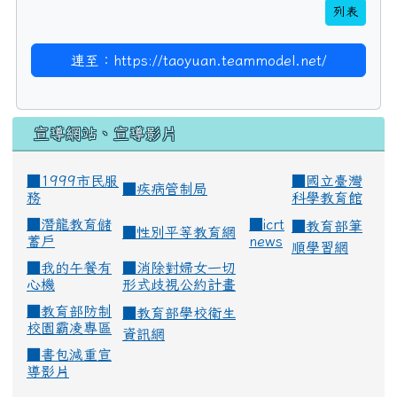
列表
連至：https://taoyuan.teammodel.net/
宣導網站、宣導影片
■1999市民服
■
國立臺灣
■
疾病管制局
務
科學教育館
■
潛龍教育儲
■
icrt
■
教育部筆
■
性別平等教育網
蓄戶
news
順學習網
■
我的午餐有
■
消除對婦女一切
心機
形式歧視公約計畫
■
教育部防制
■
教育部學校衛生
校園霸凌專區
資訊網
■
書包減重宣
導影片