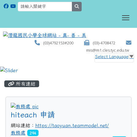
search
To
(03)4792153#200
(03)-4708472
mis@m1.cles.tyc.edu.tw
Select Language
▼
:::
所有連結
title:教務處
hiteach 申請
網站連結：
https://taoyuan.teammodel.net/
教務處
294