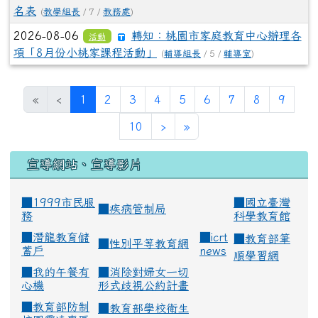
名表
(
教學組長
/ 7 /
教務處
)
2026-08-06
轉知：桃園市家庭教育中心辦理各
活動
項「8月份小桃家課程活動」
(
輔導組長
/ 5 /
輔導室
)
(current)
«
‹
1
2
3
4
5
6
7
8
9
10
›
»
宣導網站、宣導影片
■1999市民服
■
國立臺灣
■
疾病管制局
務
科學教育館
■
潛龍教育儲
■
icrt
■
教育部筆
■
性別平等教育網
蓄戶
news
順學習網
■
我的午餐有
■
消除對婦女一切
心機
形式歧視公約計畫
■
教育部防制
■
教育部學校衛生