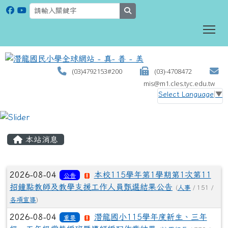
search
To
(03)4792153#200
(03)-4708472
mis@m1.cles.tyc.edu.tw
Select Language
▼
:::
本站消息
文章列表
2026-08-04
本校115學年第1學期第1次第11
公告
招鐘點教師及教學支援工作人員甄選結果公告
(
人事
/ 151 /
各項宣導
)
2026-08-04
潛龍國小115學年度新生、三年
重要