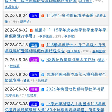
級、五年級常態編班暨導師編配作業結果
(
註冊組長
/ 778 /
各項宣導
)
2026-08-04
115學年度校園配置平面圖
公告
(
總務主
任
/ 194 /
總務處
)
2026-08-02
桃園市「115學年度各級學校學生學年學
期假期暨行事曆」
(
教務主任
/ 238 /
教務處
)
2026-07-15
115學年度新生、升三年級、升五
重要
年級編班暨導師編配作業時程公告
(
註冊組長
/ 830 /
各項宣導
)
2026-08-06
B3數位教學指引培力工作坊
研習
(
資訊
/
1 /
教務處
)
2026-08-06
交通部民用航空局無人機飛航安全
公告
知識宣導
(
資訊
/ 3 /
教務處
)
2026-08-06
2026年桃園地景藝術節教師研習
研習
(
教學組長
/ 7 /
教務處
)
2026-08-06
中原大學辦理之「桃園市115年度
公告
兒童課後照顧服務人員180小時專業訓練課程」簡章及報