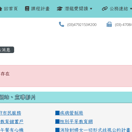
回首頁
課程計畫
潛龍愛閱讀
公務連結
(03)4792153#200
(03)-4708
站消息
不存在
不存在
網站、宣導影片
99市民服務
■
疾病管制局
教育儲蓄戶
■
性別平等教育網
午餐有心機
■
消除對婦女一切形式歧視公約計畫