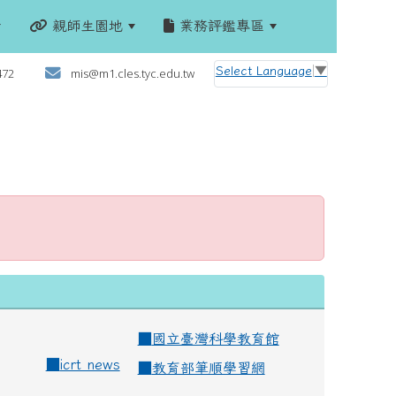
親師生園地
業務評鑑專區
:::
Select Language
▼
472
mis@m1.cles.tyc.edu.tw
■
國立臺灣科學教育館
■
icrt news
■
教育部筆順學習網