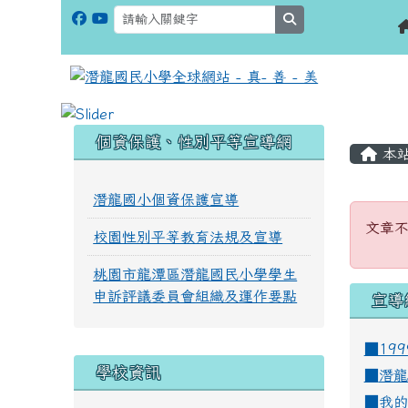
search
:::
:::
個資保護、性別平等宣導網
本
潛龍國小個資保護宣導
文章
文章
校園性別平等教育法規及宣導
桃園市龍潭區潛龍國民小學學生
申訴評議委員會組織及運作要點
宣導
■19
學校資訊
■
潛龍
■
我的