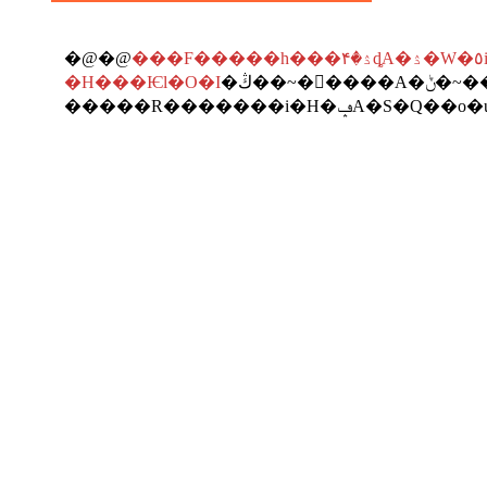
�@�@
���F�����h���ۮ�۴ȡA�ۮ�W�٥i
�H���Ѥl�O�I
�ڭ��~�򩹤����A�ݨ�~��O�ΥH���d���y���ˤl�Τ��Y���y�����ߤ�(�@��)�A���ۧڭ̨��W�A�H���|