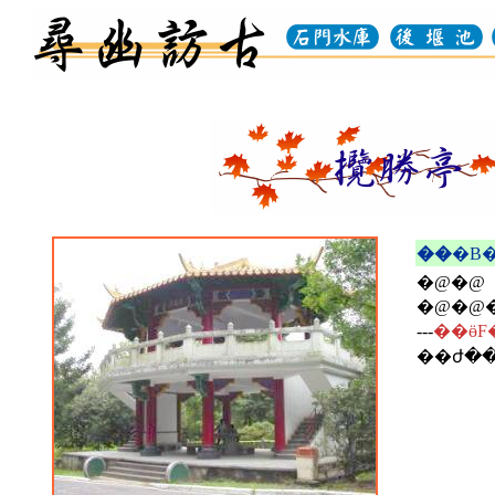
��
�@�@
�@�@
��
---
��ӫF