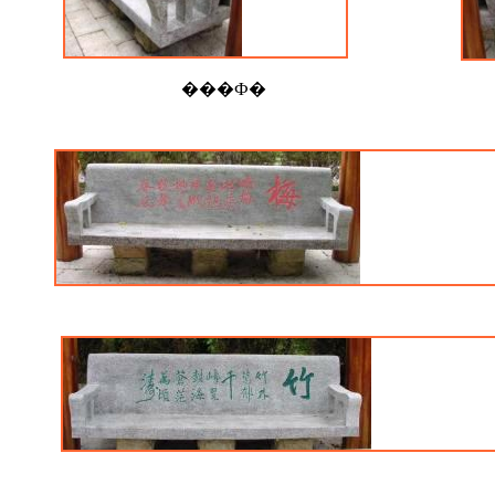
���Ф�