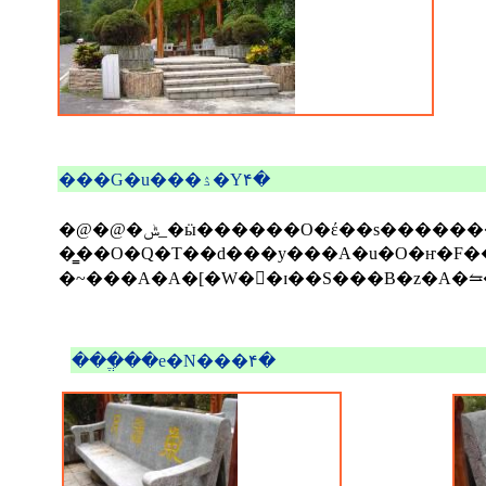
���G�u���ۮ�Υ۴�
�@�@
�ݰ_�ӹ������O�έ��s�������M��ȡH��ꥦ
�̳��O�Q�Τ��d���y���A�u�O�ҥ�F�
�~���A�A�[�W��ɪ��S���B�z�A�
���ֱ��e�N���۴�