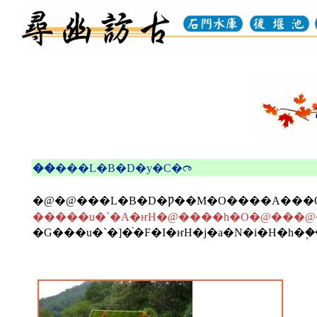
��
���L�B�D�y�C�෬
�@�@
���L�B�D�Ƿ��M�O����A���
�����u�`�A�ҥH�@����h�O�@���@
�G���u�`�]�֨�F�I�ҥH�j�a�N�i�H�h�۪