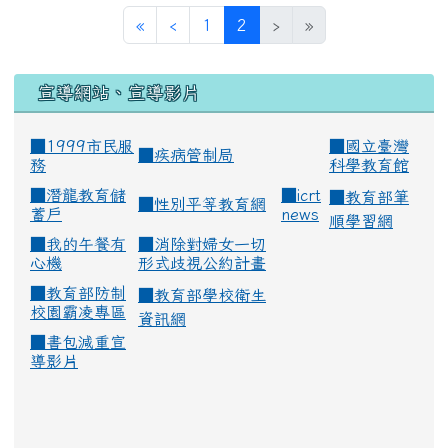
(current)
«
‹
1
2
›
»
宣導網站、宣導影片
■1999市民服
■
國立臺灣
■
疾病管制局
務
科學教育館
■
潛龍教育儲
■
icrt
■
教育部筆
■
性別平等教育網
蓄戶
news
順學習網
■
我的午餐有
■
消除對婦女一切
心機
形式歧視公約計畫
■
教育部防制
■
教育部學校衛生
校園霸凌專區
資訊網
■
書包減重宣
導影片