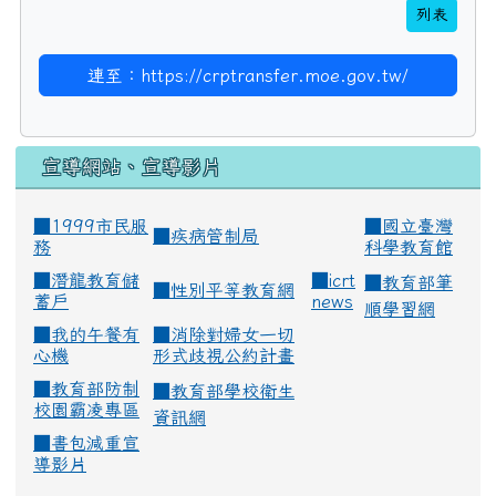
列表
連至：https://crptransfer.moe.gov.tw/
宣導網站、宣導影片
■1999市民服
■
國立臺灣
■
疾病管制局
務
科學教育館
■
潛龍教育儲
■
icrt
■
教育部筆
■
性別平等教育網
蓄戶
news
順學習網
■
我的午餐有
■
消除對婦女一切
心機
形式歧視公約計畫
■
教育部防制
■
教育部學校衛生
校園霸凌專區
資訊網
■
書包減重宣
導影片