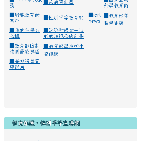
■
疾病管制局
務
科學教育館
■
潛龍教育儲
■
icrt
■
教育部筆
■
性別平等教育網
蓄戶
news
順學習網
■
我的午餐有
■
消除對婦女一切
心機
形式歧視公約計畫
■
教育部防制
■
教育部學校衛生
校園霸凌專區
資訊網
■
書包減重宣
導影片
:::
個資保護、性別平等宣導網