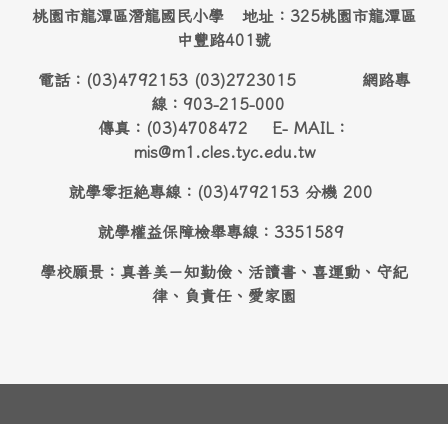
桃園市龍潭區潛龍國民小學 地址：325桃園市龍潭區
中豐路401號
電話：(03)4792153 (03)2723015 網路專
線：903-215-000
傳真：(03)4708472 E- MAIL：
mis@m1.cles.tyc.edu.tw
就學零拒絶專線：(03)4792153 分機 200
就學權益保障檢舉專線：3351589
學校願景：真善美－知勤儉、活讀書、喜運動、守紀
律、負責任、愛家園