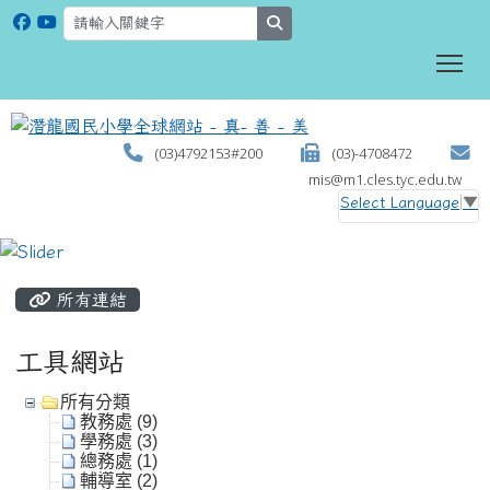
search
To
(03)4792153#200
(03)-4708472
mis@m1.cles.tyc.edu.tw
Select Language
▼
:::
所有連結
工具網站
所有分類
教務處 (9)
學務處 (3)
總務處 (1)
輔導室 (2)