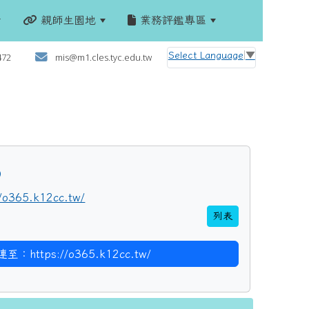
親師生園地
業務評鑑專區
:::
Select Language
▼
472
mis@m1.cles.tyc.edu.tw
5
//o365.k12cc.tw/
列表
連至：https://o365.k12cc.tw/