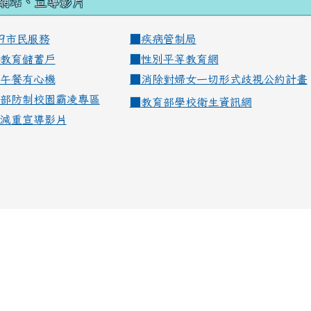
網站、宣導影片
99市民服務
■
疾病管制局
教育儲蓄戶
■
性別平等教育網
午餐有心機
■
消除對婦女一切形式歧視公約計畫
部防制校園霸凌專區
■
教育部學校衛生資訊網
減重宣導影片