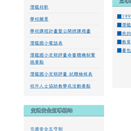
宣導
潛龍校歌
■19
學校願景
■
潛龍
學校課程計畫暨公開授課規畫
■
我的
■
教育
潛龍國小電話表
■
書包
潛龍國小定期評量命審題機制實
施要點
潛龍國小定期評量 試題檢核表
校外人士協助教學或活動要點
交通安全宣導網站
交通安全五守則