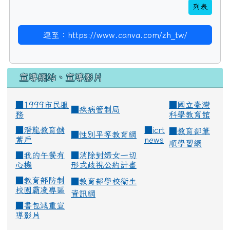
列表
連至：https://www.canva.com/zh_tw/
宣導網站、宣導影片
■1999市民服
■
國立臺灣
■
疾病管制局
務
科學教育館
■
潛龍教育儲
■
icrt
■
教育部筆
■
性別平等教育網
蓄戶
news
順學習網
■
我的午餐有
■
消除對婦女一切
心機
形式歧視公約計畫
■
教育部防制
■
教育部學校衛生
校園霸凌專區
資訊網
■
書包減重宣
導影片