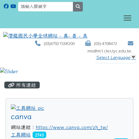
search
To
(03)4792153#200
(03)-4708472
mis@m1.cles.tyc.edu.tw
Select Language
▼
:::
所有連結
title:工具網站
canva
網站連結：
https://www.canva.com/zh_tw/
工具網站
2743