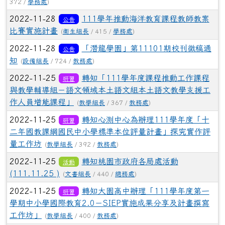
372 /
學務處
)
2022-11-28
111學年推動海洋教育課程教師教案
公告
比賽實施計畫
(
衛生組長
/ 415 /
學務處
)
2022-11-28
「潛龍學園」第11101期校刊徵稿通
公告
知
(
設備組長
/ 724 /
教務處
)
2022-11-25
轉知「111學年度課程推動工作課程
研習
與教學輔導組－語文領域本土語文組本土語文教學支援工
作人員增能課程」
(
教學組長
/ 367 /
教務處
)
2022-11-25
轉知心測中心為辦理111學年度「十
研習
二年國教課綱國民中小學標準本位評量計畫」探究實作評
量工作坊
(
教學組長
/ 392 /
教務處
)
2022-11-25
轉知桃園市政府各局處活動
活動
(111.11.25 )
(
文書組長
/ 440 /
總務處
)
2022-11-25
轉知大園高中辦理「111學年度第一
研習
學期中小學國際教育2.0－SIEP實施成果分享及計畫撰寫
工作坊」
(
教學組長
/ 400 /
教務處
)