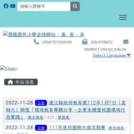
search
To
(03)4792153#200
(03)-4708472
mis@m1.cles.tyc.edu.tw
Select Language
▼
:::
本站消息
文章列表
2022-11-28
連江縣政府教育處112年1月7日（星
公告
期六）辦理「環境教育專題分享－企業永續暨校園環境行
為實踐」
(
衛生組長
/ 423 /
學務處
)
2022-11-28
111年度校園樹木徵文競賽
公告
(
衛生組長
/