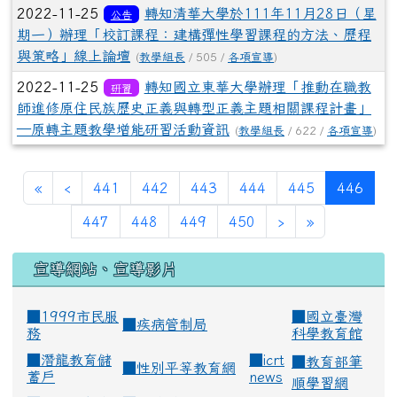
2022-11-25
轉知清華大學於111年11月28日（星
公告
期一）辦理「校訂課程：建構彈性學習課程的方法、歷程
與策略」線上論壇
(
教學組長
/ 505 /
各項宣導
)
2022-11-25
轉知國立東華大學辦理「推動在職教
研習
師進修原住民族歷史正義與轉型正義主題相關課程計畫」
—原轉主題教學增能研習活動資訊
(
教學組長
/ 622 /
各項宣導
)
(curr
«
‹
441
442
443
444
445
446
447
448
449
450
›
»
宣導網站、宣導影片
■1999市民服
■
國立臺灣
■
疾病管制局
務
科學教育館
■
潛龍教育儲
■
icrt
■
教育部筆
■
性別平等教育網
蓄戶
news
順學習網