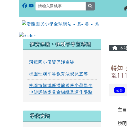
search
:::
:::
個資保護、性別平等宣導網
本
潛龍國小個資保護宣導
轉知 
校園性別平等教育法規及宣導
至11
桃園市龍潭區潛龍國民小學學生
公告
申訴評議委員會組織及運作要點
主旨
學校資訊
說明