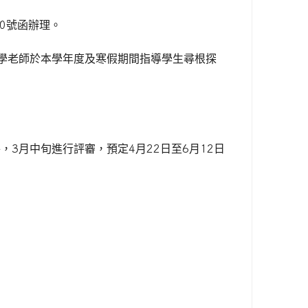
0
號函辦理。
學老師於本學年度及寒假期間指導學生尋根探
件，
3
月中旬進行評審，預定
4
月
22
日至
6
月
12
日