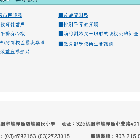
99市民服務
■
疾病管制局
教育儲蓄戶
■
性別平等教育網
午餐有心機
■
消除對婦女一切形式歧視公約計畫
部防制校園霸凌專區
■
教育部學校衛生資訊網
減重宣導影片
園市龍潭區潛龍國民小學 地址：325桃園市龍潭區中豐路40
：(03)4792153 (03)2723015 網路專線：903-215-