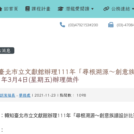
回首頁
課程計畫
潛龍愛閱讀
公務連結
(03)4792153#200
(03)-4708
站消息
臺北市立文獻館辦理111年「尋根溯源～創意族譜
1年3月4日(星期五)辦理徵件
訓育組長
-
學務處
| 2021-11-23 | 點閱數： 1098
：轉知臺北市立文獻館辦理
111
年「尋根溯源～創意族譜設計比
：