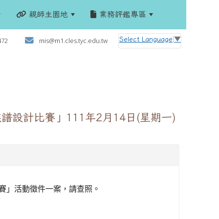
親師生園地
業務評鑑專區
:::
Select Language
▼
472
mis@m1.cles.tyc.edu.tw
設計比賽」111年2月14日(星期一)
賽」活動徵件一案，請查照。