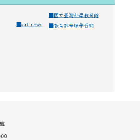
■
國立臺灣科學教育館
■
icrt news
■
教育部筆順學習網
1號
000