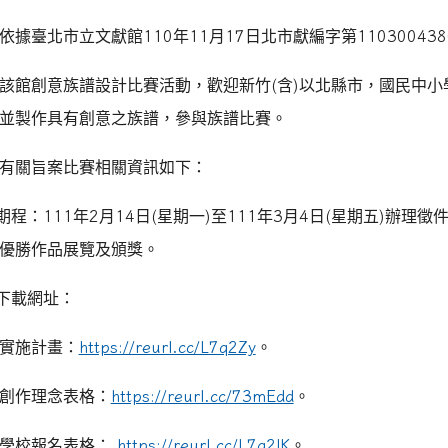
依據臺北市立文獻館
110
年
11
月
17
日北市獻編字第
110300438
該館創意族譜設計比賽活動，歡迎新竹
(
含
)
以北縣市，國民中小
並製作具有創意之族譜，參與族譜比賽。
有關旨案比賽相關資訊如下：
期程：
111
年
2
月
14
日
(
星期一
)
至
111
年
3
月
4
日
(
星期五
)
辦理徵
優勝作品展覽及頒獎。
下載網址：
實施計畫：
https://reurl.cc/L7q2Zy
。
創作理念表格：
https://reurl.cc/73mEdd
。
學校報名表格：
https://reurl.cc/L7q2lK
。