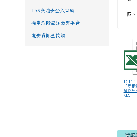
168交通安全入口網
四、
機車危險感知教育平台
道安資訊查詢網
1) 110
「尋根
譜設計
XLS
宣導