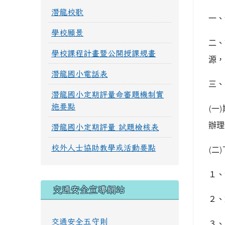
潛龍校歌
一、
學校願景
二、
學校課程計畫暨公開授課規畫
源，
潛龍國小電話表
三、
潛龍國小定期評量命審題機制實
施要點
(
一
)
辦理
潛龍國小定期評量 試題檢核表
校外人士協助教學或活動要點
(
二
)
１、
交通安全宣導網站
２、
交通安全五守則
３、