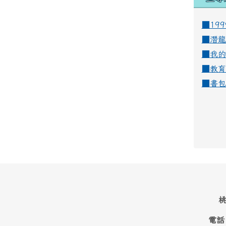
■19
■
潛龍
■
我的
■
教育
■
書包
桃
電話