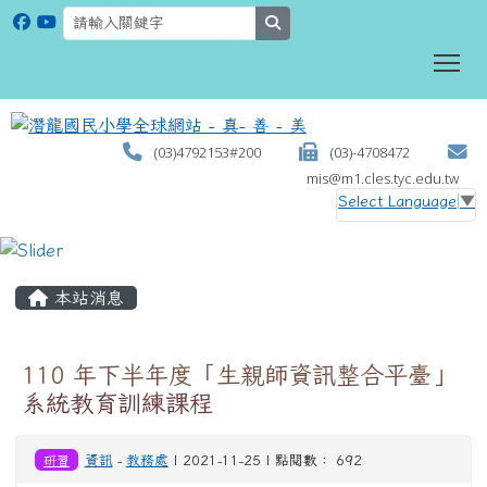
search
To
(03)4792153#200
(03)-4708472
mis@m1.cles.tyc.edu.tw
Select Language
▼
:::
本站消息
110 年下半年度「生親師資訊整合平臺」
系統教育訓練課程
研習
資訊
-
教務處
| 2021-11-25 | 點閱數： 692