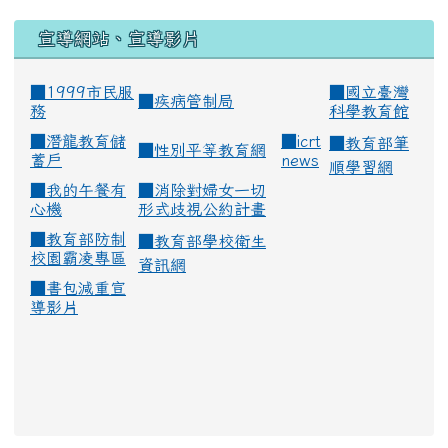
宣導網站、宣導影片
■1999市民服
■
國立臺灣
■
疾病管制局
務
科學教育館
■
潛龍教育儲
■
icrt
■
教育部筆
■
性別平等教育網
蓄戶
news
順學習網
■
我的午餐有
■
消除對婦女一切
心機
形式歧視公約計畫
■
教育部防制
■
教育部學校衛生
校園霸凌專區
資訊網
■
書包減重宣
導影片