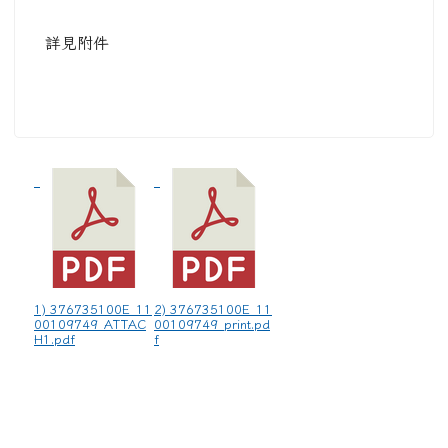
詳見附件
1) 376735100E_11
2) 376735100E_11
00109749_ATTAC
00109749_print.pd
H1.pdf
f