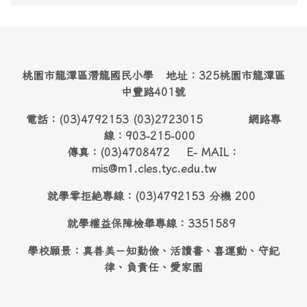
桃園市龍潭區潛龍國民小學 地址：325桃園市龍潭區
中豐路401號
電話：(03)4792153 (03)2723015 網路專
線：903-215-000
傳真：(03)4708472 E- MAIL：
mis@m1.cles.tyc.edu.tw
就學零拒絶專線：(03)4792153 分機 200
就學權益保障檢舉專線：3351589
學校願景：真善美－知勤儉、活讀書、喜運動、守紀
律、負責任、愛家園