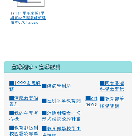
1) 111學年度第1學
期實缺代理教師甄選
簡章0704.docx
宣導網站、宣導影片
■1999市民服
■
國立臺灣
■
疾病管制局
務
科學教育館
■
潛龍教育儲
■
icrt
■
教育部筆
■
性別平等教育網
蓄戶
news
順學習網
■
我的午餐有
■
消除對婦女一切
心機
形式歧視公約計畫
■
教育部防制
■
教育部學校衛生
校園霸凌專區
資訊網