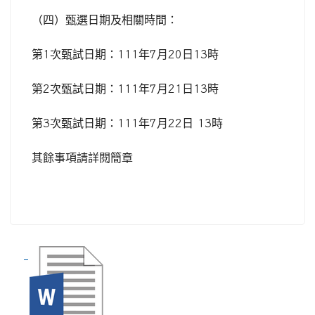
（四）甄選日期及相關時間：
第
1
次甄試日期：
111
年
7
月
20
日
13
時
第
2
次甄試日期：
111
年
7
月
21
日
13
時
第
3
次甄試日期：
111
年
7
月
22
日
13
時
其餘事項請詳閱簡章