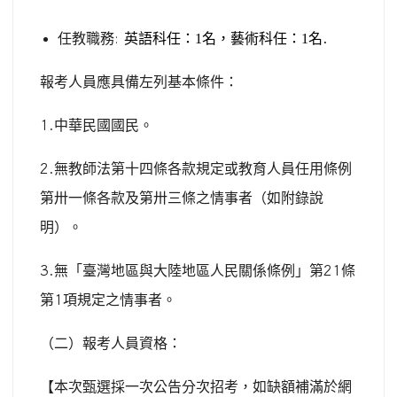
任教職務
:
英語科任
：1
名，藝術科任
：1
名
.
報考人員應具備左列基本條件：
1.
中華民國國民。
2.
無教師法第十四條各款規定或教育人員任用條例
第卅一條各款及第卅三條之情事者（如附錄說
明）。
3.
無「臺灣地區與大陸地區人民關係條例」第
21
條
第
1
項規定之情事者。
（二）報考人員資格：
【本次甄選採一次公告分次招考，如缺額補滿於網