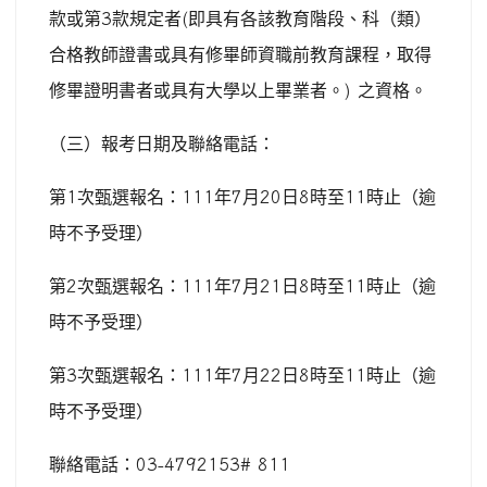
款或第
3
款規定者
(
即具有各該教育階段、科（類）
合格教師證書或具有修畢師資職前教育課程，取得
修畢證明書者或具有大學以上畢業者。
)
之資格。
（三）報考日期及聯絡電話：
第
1
次甄選報名：
111
年
7
月
20
日
8
時至
11
時止（逾
時不予受理）
第
2
次甄選報名：
111
年
7
月
21
日
8
時至
11
時止（逾
時不予受理）
第
3
次甄選報名：
111
年
7
月
22
日
8
時至
11
時止（逾
時不予受理）
聯絡電話：
03-4792153# 811