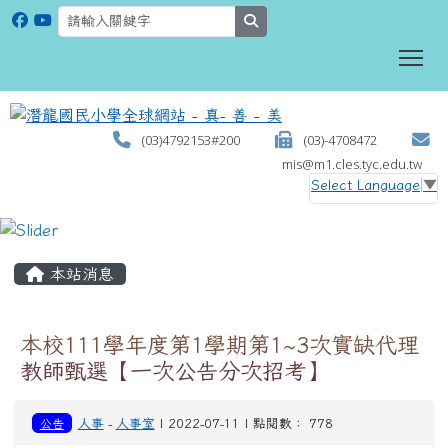
search
To
(03)4792153#200
(03)-4708472
mis@m1.cles.tyc.edu.tw
Select Language
▼
:::
本站消息
本校111學年度第1學期第1~3次實缺代理
教師甄選【一次公告分次招考】
公告
人事
-
人事室
| 2022-07-11 | 點閱數： 778