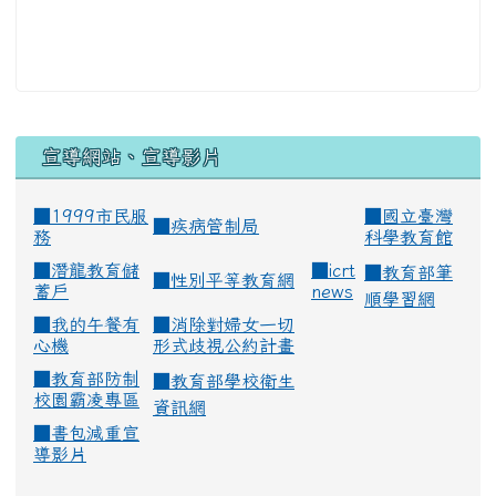
宣導網站、宣導影片
■1999市民服
■
國立臺灣
■
疾病管制局
務
科學教育館
■
潛龍教育儲
■
icrt
■
教育部筆
■
性別平等教育網
蓄戶
news
順學習網
■
我的午餐有
■
消除對婦女一切
心機
形式歧視公約計畫
■
教育部防制
■
教育部學校衛生
校園霸凌專區
資訊網
■
書包減重宣
導影片