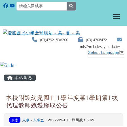
search
To
(03)4792153#200
(03)-4708472
mis@m1.cles.tyc.edu.tw
Select Language
▼
:::
本站消息
本校附設幼兒園111學年度第1學期第1次
代理教師甄選錄取公告
公告
人事
-
人事室
| 2022-07-13 | 點閱數： 797