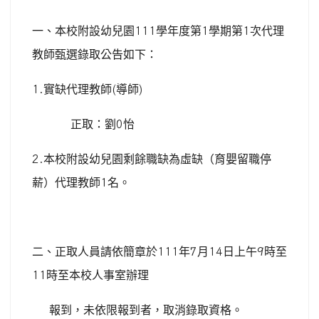
一、本校附設幼兒園
111
學年度第
1
學期第
1
次代理
教師甄選錄取公告如下：
1.
實缺代理教師
(
導師
)
正取：劉
0
怡
2.
本校附設幼兒園剩餘職缺為虛缺（育嬰留職停
薪）代理教師
1
名。
二、正取人員請依簡章於
111
年
7
月
14
日上午
9
時至
11
時至本校人事室辦理
報到，未依限報到者，取消錄取資格。