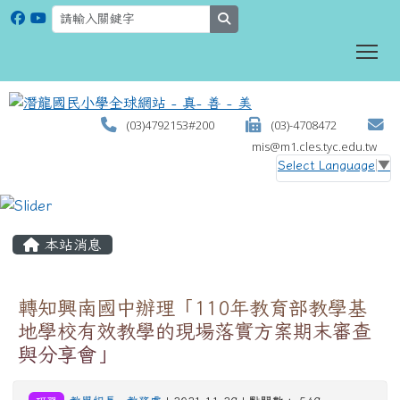
search
To
(03)4792153#200
(03)-4708472
mis@m1.cles.tyc.edu.tw
Select Language
▼
:::
本站消息
轉知興南國中辦理「110年教育部教學基
地學校有效教學的現場落實方案期末審查
與分享會」