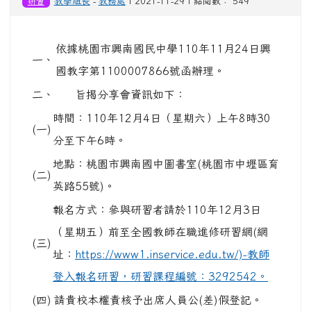
研習
教學組長
-
教務處
| 2021-11-29 | 點閱數： 549
依據桃園市興南國民中學110年11月24日興
一、
國教字第1100007866號函辦理。
二、
旨揭分享會資訊如下：
時間：110年12月4日（星期六）上午8時30
(一)
分至下午6時。
地點：桃園市興南國中圖書室(桃園市中壢區育
(二)
英路55號)。
報名方式：參與研習者請於110年12月3日
（星期五）前至全國教師在職進修研習網(網
(三)
址：
https://www1.inservice.edu.tw/)-教師
登入報名研習，研習課程編號：3292542。
(四)
請貴校本權責核予出席人員公(差)假登記。