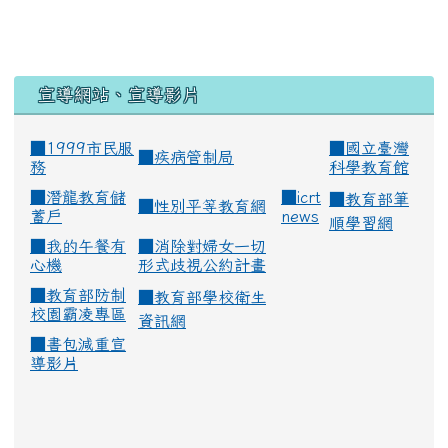
宣導網站、宣導影片
■1999市民服
■
國立臺灣
■
疾病管制局
務
科學教育館
■
潛龍教育儲
■
icrt
■
教育部筆
■
性別平等教育網
蓄戶
news
順學習網
■
我的午餐有
■
消除對婦女一切
心機
形式歧視公約計畫
■
教育部防制
■
教育部學校衛生
校園霸凌專區
資訊網
■
書包減重宣
導影片