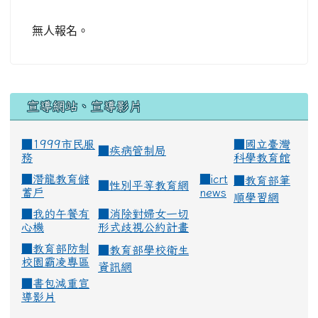
無人報名。
宣導網站、宣導影片
■1999市民服
■
國立臺灣
■
疾病管制局
務
科學教育館
■
潛龍教育儲
■
icrt
■
教育部筆
■
性別平等教育網
蓄戶
news
順學習網
■
我的午餐有
■
消除對婦女一切
心機
形式歧視公約計畫
■
教育部防制
■
教育部學校衛生
校園霸凌專區
資訊網
■
書包減重宣
導影片