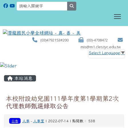
search
To
(03)4792153#200
(03)-4708472
mis@m1.cles.tyc.edu.tw
Select Language
▼
:::
本站消息
本校附設幼兒園111學年度第1學期第2次
代理教師甄選錄取公告
公告
人事
-
人事室
| 2022-07-14 | 點閱數： 538