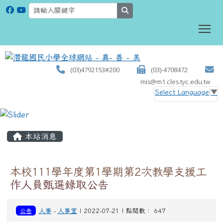
search
To
(03)4792153#200
(03)-4708472
mis@m1.cles.tyc.edu.tw
Select Language
▼
:::
本站消息
本校111學年度第1學期第2次教學支援工
作人員甄選錄取公告
公告
人事
-
人事室
| 2022-07-21 | 點閱數： 647