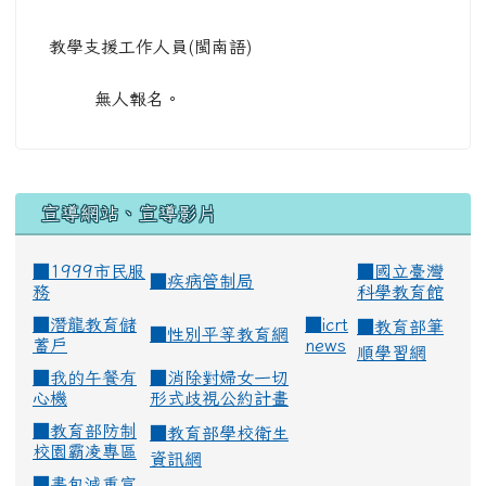
教學支援工作人員(閩南語)
無人報名。
宣導網站、宣導影片
■1999市民服
■
國立臺灣
■
疾病管制局
務
科學教育館
■
潛龍教育儲
■
icrt
■
教育部筆
■
性別平等教育網
蓄戶
news
順學習網
■
我的午餐有
■
消除對婦女一切
心機
形式歧視公約計畫
■
教育部防制
■
教育部學校衛生
校園霸凌專區
資訊網
■
書包減重宣