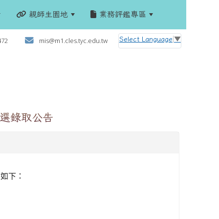
親師生園地
業務評鑑專區
:::
Select Language
▼
472
mis@m1.cles.tyc.edu.tw
甄選錄取公告
告如下：