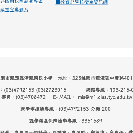
部防制校園霸凌專區
■
教育部學校衛生資訊網
減重宣導影片
園市龍潭區潛龍國民小學 地址：325桃園市龍潭區中豐路40
：(03)4792153 (03)2723015 網路專線：903-215-
傳真：(03)4708472 E- MAIL： mis@m1.cles.tyc.edu.tw
就學零拒絶專線：(03)4792153 分機 200
就學權益保障檢舉專線：3351589
願景：真善美－知勤儉、活讀書、喜運動、守紀律、負責任、愛