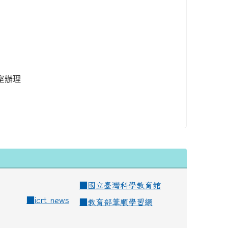
室辦理
■
國立臺灣科學教育館
■
icrt news
■
教育部筆順學習網