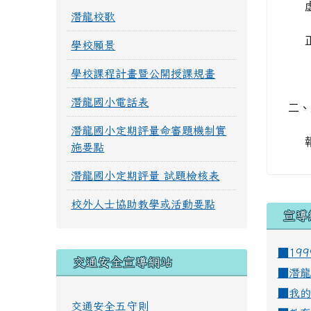
潛龍校歌
學校願景
學校課程計畫暨公開授課規畫
潛龍國小電話表
二、
潛龍國小定期評量命審題機制實
施要點
潛龍國小定期評量 試題檢核表
校外人士協助教學或活動要點
宣導
■19
交通安全宣導網站
■
潛龍
■
我的
交通安全五守則