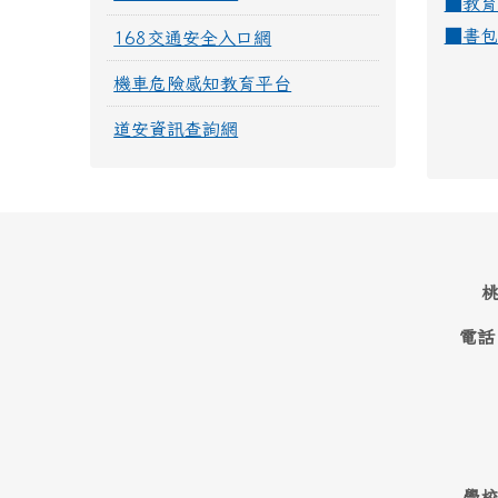
■
教育
■
書包
168交通安全入口網
機車危險感知教育平台
道安資訊查詢網
桃
電話
學校