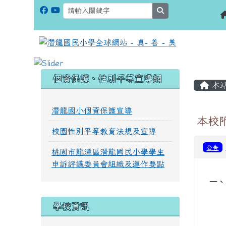
search
:::
:::
個資保護、性別平等宣導網
本
潛龍國小個資保護宣導
本校
校園性別平等教育法規及宣導
公告
桃園市龍潭區潛龍國民小學學生
申訴評議委員會組織及運作要點
一、
學校資訊