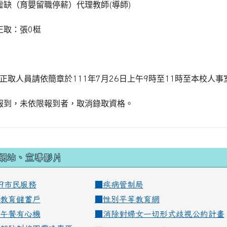
虛缺（育嬰留職停薪）代理教師
(
導師
)
正取：張
0
梃
正取人員請依簡章於
111
年
7
月
26
日上午
9
時至
11
時至本校人事
報到，未依限報到者，取消錄取資格。
網站、宣導影片
99市民服務
■
疾病管制局
教育儲蓄戶
■
性別平等教育網
午餐有心機
■
消除對婦女一切形式歧視公約計畫