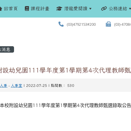
回首頁
課程計畫
潛龍愛閱讀
公務連結
(03)4792153#200
(03)-4708
站消息
附設幼兒園111學年度第1學期第4次代理教師
人事
-
人事室
| 2022-07-25 | 點閱數： 530
本校附設幼兒園
111
學年度第
1
學期第
4
次代理教師甄選錄取公