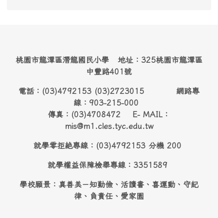
桃園市龍潭區潛龍國民小學 地址：325桃園市龍潭區
中豐路401號
電話：(03)4792153 (03)2723015 網路專
線：903-215-000
傳真：(03)4708472 E- MAIL：
mis@m1.cles.tyc.edu.tw
就學零拒絶專線：(03)4792153 分機 200
就學權益保障檢舉專線：3351589
學校願景：真善美－知勤儉、活讀書、喜運動、守紀
律、負責任、愛家園