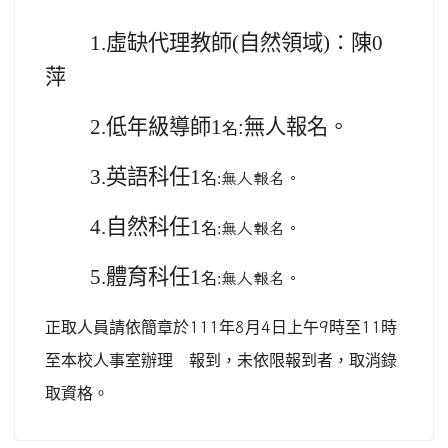
1.
虛缺代理教師(
自然領域)：
陳0
萍
2.
低年級導師1
:
無人報名。
名
3.
英語科任1
名:
無人報名。
4.
自然
科任1
名:
無人報名。
5.
體育
科任1
名:
無人報名。
正取人員請依簡章於
111
年
8
月
4
日上午
9
時至
11
時
至本校人事室辦理
報到，未依限報到者，取消錄
取資格。