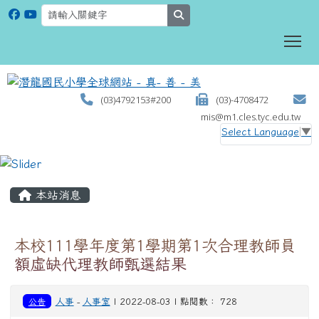
search
To
(03)4792153#200
(03)-4708472
mis@m1.cles.tyc.edu.tw
Select Language
▼
:::
本站消息
本校111學年度第1學期第1次合理教師員
額虛缺代理教師甄選結果
公告
人事
-
人事室
| 2022-08-03 | 點閱數： 728