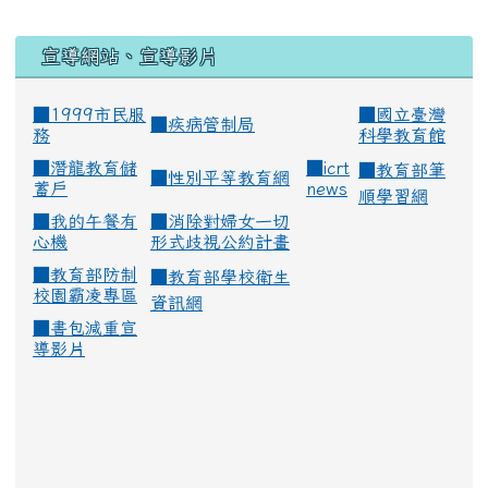
宣導網站、宣導影片
■1999市民服
■
國立臺灣
■
疾病管制局
務
科學教育館
■
潛龍教育儲
■
icrt
■
教育部筆
■
性別平等教育網
蓄戶
news
順學習網
■
我的午餐有
■
消除對婦女一切
心機
形式歧視公約計畫
■
教育部防制
■
教育部學校衛生
校園霸凌專區
資訊網
■
書包減重宣
導影片